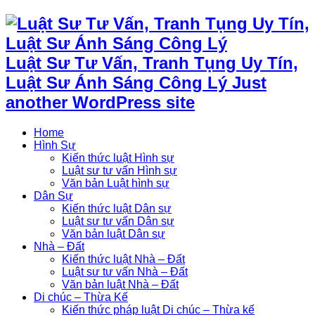
Luật Sư Tư Vấn, Tranh Tụng Uy Tín,
Luật Sư Ánh Sáng Công Lý Just
another WordPress site
Home
Hình Sự
Kiến thức luật Hình sự
Luật sư tư vấn Hình sự
Văn bản Luật hình sự
Dân Sự
Kiến thức luật Dân sự
Luật sư tư vấn Dân sự
Văn bản luật Dân sự
Nhà – Đất
Kiến thức luật Nhà – Đất
Luật sư tư vấn Nhà – Đất
Văn bản luật Nhà – Đất
Di chúc – Thừa Kế
Kiến thức pháp luật Di chúc – Thừa kế