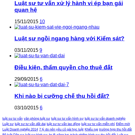
Luật sư tư vấn xử lý hành vi ép bạn gái
quan hệ
15/11/2015
10
Luật sư ngồi ngang hàng với Kiểm sát?
03/11/2015
9
Điều kiện, thẩm quyền cho thuê đất
29/09/2015
6
Khi nào bị cưỡng chế thu hồi đất?
03/10/2015
6
luật sư tư vấn
văn phòng luật sư
luật sư tư vấn hình sự
luật sư tư vấn doanh nghiệp
Luật sư
luật sư tư vấn đất đai
luật sư tư vấn lao động
luật sư tư vấn miễn phí
Điểm mới
Luật Doanh nghiệp 2014
7 lý do nên yêu cô gái học luật
Khiếu nại
trường hợp thu hồi đất
Bộ luật Dân sự
luật sư hình sự
án lệ
năng lực trách nhiệm hình sự
thu hồi đất
Luật sư