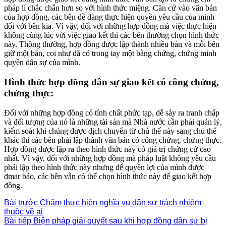
pháp lí chắc chắn hơn so với hình thức miệng. Căn cứ vào văn bản
của hợp đồng, các bên dề dàng thực hiện quyền yêu cầu của mình
đối với bên kia. Vì vậy, đối với những hợp đồng mà việc thực hiện
không cùng lúc với việc giao kết thì các bên thường chọn hình thức
này. Thông thường, hợp đồng được lập thành nhiều bản và mỗi bên
giữ một bản, coi như đã có trong tay một bằng chứng, chứng minh
quyền dân sự của mình.
Hình thức hợp đồng dân sự giao kết có công chứng,
chứng thực:
Đối với những hợp đồng có tính chất phức tạp, dễ sảy ra tranh chấp
và đối tượng của nó là những tài sản mà Nhà nước cần phải quản lý,
kiểm soát khi chúng được dịch chuyển từ chủ thể này sang chủ thể
khác thì các bên phải lập thành văn bản có công chứng, chứng thực.
Hợp đồng được lập ra theo hình thức này có giá trị chứng cứ cao
nhất. Vì vậy, đối với những hợp đồng mà pháp luật không yêu cầu
phải lập theo hình thức này nhưng để quyền lợi của mình được
đmar bảo, các bên vẫn có thể chọn hình thức này để giao kết hợp
đồng.
Bài trước
Chậm thực hiện nghĩa vụ dân sự trách nhiệm
thuộc về ai
Bài tiếp
Biện pháp giải quyết sau khi hợp đồng dân sự bị