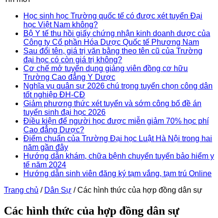
Học sinh học Trường quốc tế có được xét tuyển Đại
học Việt Nam không?
Bộ Y tế thu hồi giấy chứng nhận kinh doanh dược của
Công ty Cổ phần Hóa Dược Quốc tế Phương Nam
Sau đổi tên, giá trị văn bằng theo tên cũ của Trường
đại học có còn giá trị không?
Cơ chế mở tuyển dụng giảng viên đồng cơ hữu
Trường Cao đẳng Y Dược
Nghĩa vụ quân sự 2026 chú trọng tuyển chọn công dân
tốt nghiệp ĐH-CĐ
Giảm phương thức xét tuyển và sớm công bố đề án
tuyển sinh đại học 2026
Điều kiện để người học được miễn giảm 70% học phí
Cao đẳng Dược?
Điểm chuẩn của Trường Đại học Luật Hà Nội trong hai
năm gần đây
Hướng dẫn khám, chữa bệnh chuyển tuyến bảo hiểm y
tế năm 2024
Hướng dẫn sinh viên đăng ký tạm vắng, tạm trú Online
Trang chủ
/
Dân Sự
/
Các hình thức của hợp đồng dân sự
Các hình thức của hợp đồng dân sự