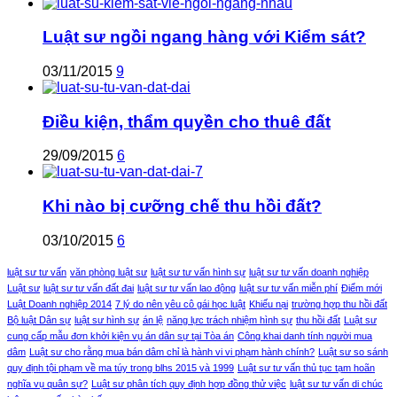
Luật sư ngồi ngang hàng với Kiểm sát?
03/11/2015
9
Điều kiện, thẩm quyền cho thuê đất
29/09/2015
6
Khi nào bị cưỡng chế thu hồi đất?
03/10/2015
6
luật sư tư vấn
văn phòng luật sư
luật sư tư vấn hình sự
luật sư tư vấn doanh nghiệp
Luật sư
luật sư tư vấn đất đai
luật sư tư vấn lao động
luật sư tư vấn miễn phí
Điểm mới
Luật Doanh nghiệp 2014
7 lý do nên yêu cô gái học luật
Khiếu nại
trường hợp thu hồi đất
Bộ luật Dân sự
luật sư hình sự
án lệ
năng lực trách nhiệm hình sự
thu hồi đất
Luật sư
cung cấp mẫu đơn khởi kiện vụ án dân sự tại Tòa án
Công khai danh tính người mua
dâm
Luật sư cho rằng mua bán dâm chỉ là hành vi vi phạm hành chính?
Luật sư so sánh
quy định tội phạm về ma túy trong blhs 2015 và 1999
Luật sư tư vấn thủ tục tạm hoãn
nghĩa vụ quân sự?
Luật sư phân tích quy định hợp đồng thử việc
luật sư tư vấn di chúc