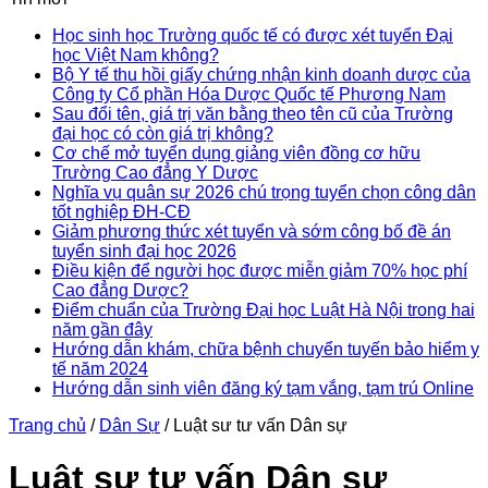
Học sinh học Trường quốc tế có được xét tuyển Đại
học Việt Nam không?
Bộ Y tế thu hồi giấy chứng nhận kinh doanh dược của
Công ty Cổ phần Hóa Dược Quốc tế Phương Nam
Sau đổi tên, giá trị văn bằng theo tên cũ của Trường
đại học có còn giá trị không?
Cơ chế mở tuyển dụng giảng viên đồng cơ hữu
Trường Cao đẳng Y Dược
Nghĩa vụ quân sự 2026 chú trọng tuyển chọn công dân
tốt nghiệp ĐH-CĐ
Giảm phương thức xét tuyển và sớm công bố đề án
tuyển sinh đại học 2026
Điều kiện để người học được miễn giảm 70% học phí
Cao đẳng Dược?
Điểm chuẩn của Trường Đại học Luật Hà Nội trong hai
năm gần đây
Hướng dẫn khám, chữa bệnh chuyển tuyến bảo hiểm y
tế năm 2024
Hướng dẫn sinh viên đăng ký tạm vắng, tạm trú Online
Trang chủ
/
Dân Sự
/
Luật sư tư vấn Dân sự
Luật sư tư vấn Dân sự