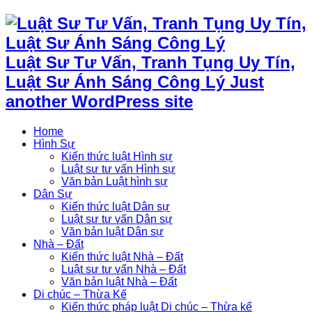
Luật Sư Tư Vấn, Tranh Tụng Uy Tín,
Luật Sư Ánh Sáng Công Lý Just
another WordPress site
Home
Hình Sự
Kiến thức luật Hình sự
Luật sư tư vấn Hình sự
Văn bản Luật hình sự
Dân Sự
Kiến thức luật Dân sự
Luật sư tư vấn Dân sự
Văn bản luật Dân sự
Nhà – Đất
Kiến thức luật Nhà – Đất
Luật sư tư vấn Nhà – Đất
Văn bản luật Nhà – Đất
Di chúc – Thừa Kế
Kiến thức pháp luật Di chúc – Thừa kế