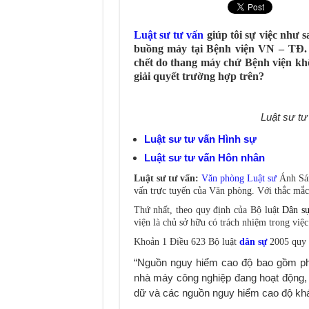
Điều kiện để người học được m
Luật sư tư vấn
giúp tôi sự việc như 
Điểm chuẩn của Trường Đại học 
buồng máy tại Bệnh viện VN – TĐ. S
chết do thang máy chứ Bệnh viện khô
Hướng dẫn khám, chữa bệnh chu
giải quyết trường hợp trên?
Hướng dẫn sinh viên đăng ký tạm
Luật sư tư
Luật sư tư vấn Hình sự
Luật sư tư vấn Hôn nhân
Luật sư tư vấn:
Văn phòng Luật sư
Ánh Sán
vấn trực tuyến của Văn phòng. Với thắc mắc 
Thứ nhất, theo quy định của Bộ luật
Dân s
viện là chủ sở hữu có trách nhiệm trong việ
Khoản 1 Điều 623 Bộ luật
dân sự
2005 quy 
“Nguồn nguy hiểm cao độ bao gồm phươ
nhà máy công nghiệp đang hoạt động, v
dữ và các nguồn nguy hiểm cao độ khác