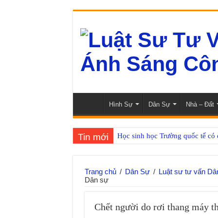
Hình Sự
Dân Sự
Nhà – Đất
Tin mới
Học sinh học Trường quốc tế có
Bộ Y tế thu hồi giấy chứng nhậ
Sau đổi tên, giá trị văn bằng the
Trang chủ
/
Dân Sự
/
Luật sư tư vấn Dâ
Dân sự
Cơ chế mở tuyển dụng giảng vi
Nghĩa vụ quân sự 2026 chú trọn
Chết người do rơi thang máy t
Giảm phương thức xét tuyển và 