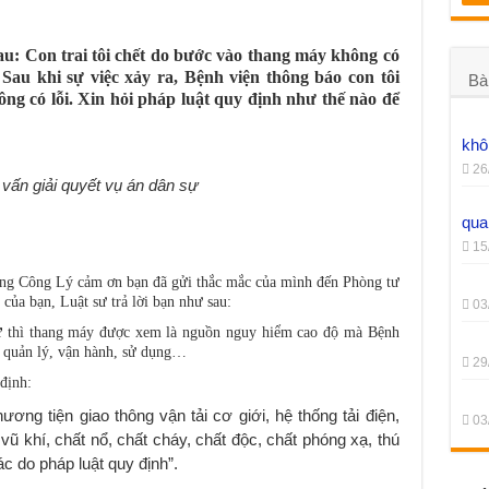
iễn giảm 70% học phí Cao đẳng Dược?
sau: Con trai tôi chết do bước vào thang máy không có
Luật Hà Nội trong hai năm gần đây
au khi sự việc xảy ra, Bệnh viện thông báo con tôi
Bà
ng có lỗi. Xin hỏi pháp luật quy định như thế nào để
yển tuyến bảo hiểm y tế năm 2024
 vắng, tạm trú Online
khô
26
 vấn giải quyết vụ án dân sự
qua
15
g Công Lý cảm ơn bạn đã gửi thắc mắc của mình đến Phòng tư
của bạn, Luật sư trả lời bạn như sau:
03
ự
thì thang máy được xem là nguồn nguy hiểm cao độ mà Bệnh
c quản lý, vận hành, sử dụng…
29
định:
ng tiện giao thông vận tải cơ giới, hệ thống tải điện,
03
ũ khí, chất nổ, chất cháy, chất độc, chất phóng xạ, thú
 do pháp luật quy định”.