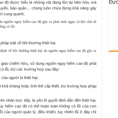
Đườ
o độ được hiểu là những vật đang tồn tại hiện hữu mà
chuyển, bảo quản… chúng luôn chứa đựng khả năng gây
ời xung quanh.
do nguồn nguy hiểm cao độ gây ra phát sinh ngay cả khi chủ sở
ng có lỗi.
pháp luật về bồi thường thiệt hại
định về bồi thường thiệt hại do nguồn nguy hiểm cao độ gây ra
giao chiếm hữu, sử dụng nguồn nguy hiểm cao độ phải
có lỗi, trừ các trường hợp sau đây:
 của người bị thiệt hại;
ất khả kháng hoặc tình thế cấp thiết, trừ trường hợp pháp
 nhân trực tiếp, là yếu tố quyết định dẫn đến thiệt hại.
uy hiểm cao độ có thể hoàn toàn không có lỗi của con
 của người quản lý, điều khiển, tuy nhiên lỗi ở đây chỉ