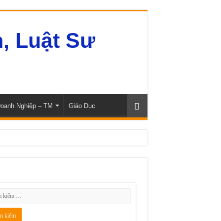
oanh Nghiệp – TM
Giáo Dục
m