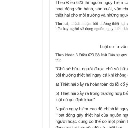
Theo Điều 623 thì nguồn nguy hiểm ca
hoạt động vận hành, sản xuất, vận 
thiệt hại cho môi trường và những ngư
Thứ hai, Trách nhiệm bồi thường thiệt hại 
hữu hay người sử dụng nguồn nguy hiểm khô
Luật sư tư vấn 
Theo khoản 3 Điều 623 Bộ luật Dân sự quy 
thì:
“Chủ sở hữu, người được chủ sở hữu 
bồi thường thiệt hại ngay cả khi không 
a) Thiệt hại xảy ra hoàn toàn do lỗi cố ý
b) Thiệt hại xảy ra trong trường hợp b
luật có qui định khác”
Nguồn nguy hiểm cao độ chính là nguyên
Hoạt động gây thiệt hại của nguồn ng
người hoặc cũng có thể có một phần lỗi
đóng vai trò thứ yếu đối với thiệt hại.