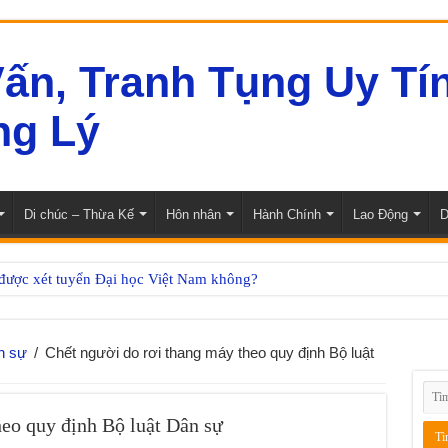
Di chúc – Thừa Kế
Hôn nhân
Hành Chính
Lao Động
D
 được xét tuyển Đại học Việt Nam không?
n kinh doanh dược của Công ty Cổ phần Hóa Dược Quốc tế Phương Na
o tên cũ của Trường đại học có còn giá trị không?
n sự
/
Chết người do rơi thang máy theo quy định Bộ luật
ên đồng cơ hữu Trường Cao đẳng Y Dược
g tuyển chọn công dân tốt nghiệp ĐH-CĐ
heo quy định Bộ luật Dân sự
sớm công bố đề án tuyển sinh đại học 2026