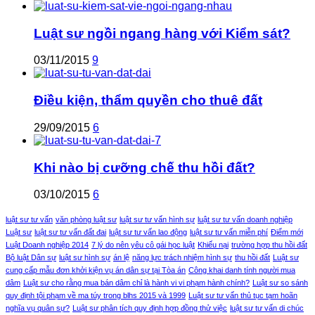
Luật sư ngồi ngang hàng với Kiểm sát?
03/11/2015
9
Điều kiện, thẩm quyền cho thuê đất
29/09/2015
6
Khi nào bị cưỡng chế thu hồi đất?
03/10/2015
6
luật sư tư vấn
văn phòng luật sư
luật sư tư vấn hình sự
luật sư tư vấn doanh nghiệp
Luật sư
luật sư tư vấn đất đai
luật sư tư vấn lao động
luật sư tư vấn miễn phí
Điểm mới
Luật Doanh nghiệp 2014
7 lý do nên yêu cô gái học luật
Khiếu nại
trường hợp thu hồi đất
Bộ luật Dân sự
luật sư hình sự
án lệ
năng lực trách nhiệm hình sự
thu hồi đất
Luật sư
cung cấp mẫu đơn khởi kiện vụ án dân sự tại Tòa án
Công khai danh tính người mua
dâm
Luật sư cho rằng mua bán dâm chỉ là hành vi vi phạm hành chính?
Luật sư so sánh
quy định tội phạm về ma túy trong blhs 2015 và 1999
Luật sư tư vấn thủ tục tạm hoãn
nghĩa vụ quân sự?
Luật sư phân tích quy định hợp đồng thử việc
luật sư tư vấn di chúc