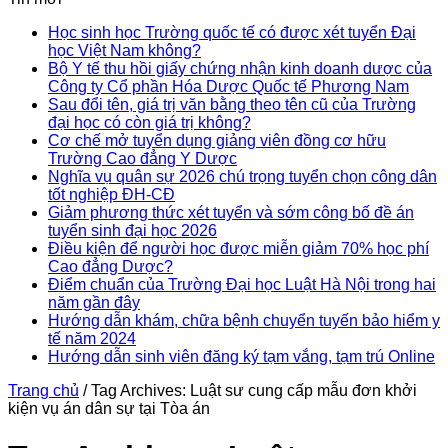
Học sinh học Trường quốc tế có được xét tuyển Đại
học Việt Nam không?
Bộ Y tế thu hồi giấy chứng nhận kinh doanh dược của
Công ty Cổ phần Hóa Dược Quốc tế Phương Nam
Sau đổi tên, giá trị văn bằng theo tên cũ của Trường
đại học có còn giá trị không?
Cơ chế mở tuyển dụng giảng viên đồng cơ hữu
Trường Cao đẳng Y Dược
Nghĩa vụ quân sự 2026 chú trọng tuyển chọn công dân
tốt nghiệp ĐH-CĐ
Giảm phương thức xét tuyển và sớm công bố đề án
tuyển sinh đại học 2026
Điều kiện để người học được miễn giảm 70% học phí
Cao đẳng Dược?
Điểm chuẩn của Trường Đại học Luật Hà Nội trong hai
năm gần đây
Hướng dẫn khám, chữa bệnh chuyển tuyến bảo hiểm y
tế năm 2024
Hướng dẫn sinh viên đăng ký tạm vắng, tạm trú Online
Trang chủ
/
Tag Archives: Luật sư cung cấp mẫu đơn khởi
kiện vụ án dân sự tại Tòa án