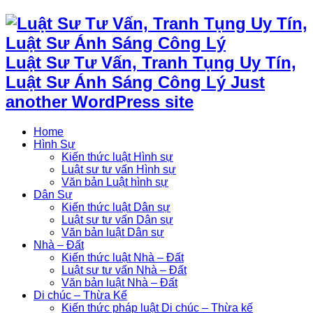
Luật Sư Tư Vấn, Tranh Tụng Uy Tín,
Luật Sư Ánh Sáng Công Lý Just
another WordPress site
Home
Hình Sự
Kiến thức luật Hình sự
Luật sư tư vấn Hình sự
Văn bản Luật hình sự
Dân Sự
Kiến thức luật Dân sự
Luật sư tư vấn Dân sự
Văn bản luật Dân sự
Nhà – Đất
Kiến thức luật Nhà – Đất
Luật sư tư vấn Nhà – Đất
Văn bản luật Nhà – Đất
Di chúc – Thừa Kế
Kiến thức pháp luật Di chúc – Thừa kế