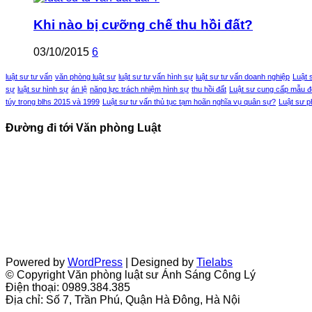
Khi nào bị cưỡng chế thu hồi đất?
03/10/2015
6
luật sư tư vấn
văn phòng luật sư
luật sư tư vấn hình sự
luật sư tư vấn doanh nghiệp
Luật 
sự
luật sư hình sự
án lệ
năng lực trách nhiệm hình sự
thu hồi đất
Luật sư cung cấp mẫu đơ
túy trong blhs 2015 và 1999
Luật sư tư vấn thủ tục tạm hoãn nghĩa vụ quân sự?
Luật sư p
Đường đi tới Văn phòng Luật
Powered by
WordPress
| Designed by
Tielabs
© Copyright Văn phòng luật sư Ánh Sáng Công Lý
Điện thoại: 0989.384.385
Địa chỉ: Số 7, Trần Phú, Quận Hà Đông, Hà Nội