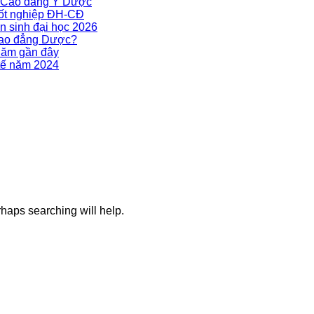
g Cao đẳng Y Dược
tốt nghiệp ĐH-CĐ
n sinh đại học 2026
Cao đẳng Dược?
năm gần đây
tế năm 2024
haps searching will help.