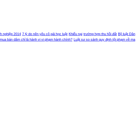
h nghiệp 2014
7 lý do nên yêu cô gái học luật
Khiếu nại
trường hợp thu hồi đất
Bộ luật Dân
mua bán dâm chỉ là hành vi vi phạm hành chính?
Luật sư so sánh quy định tội phạm về ma