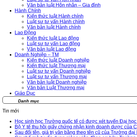
Văn bản luật Hôn nhân – Gia đình
Hành Chính
Kiến thức luật Hành chính
Luật sư tư vấn Hành chính
Văn bản luật Hành chính
Lao Động
Kiến thức luật Lao động
Luật sư tư vấn Lao động
Văn bản luật Lao động
Doanh Nghiệp – TM
Kiến thức luật Doanh nghiệp
Kiến thức luật Thương mại
Luật sư tư vấn Doanh nghiệp
Luật sư tư vấn Thương mại
Văn bản luật Doanh nghiệp
Văn bản Luật Thương mại
Giáo Dục
Danh mục
Tin mới
Học sinh học Trường quốc tế có được xét tuyển Đại họ
Bộ Y tế thu hồi giấy chứng nhận kinh doanh dược củ
Sau đổi tên, giá trị văn bằng theo tên cũ của Trường đại 