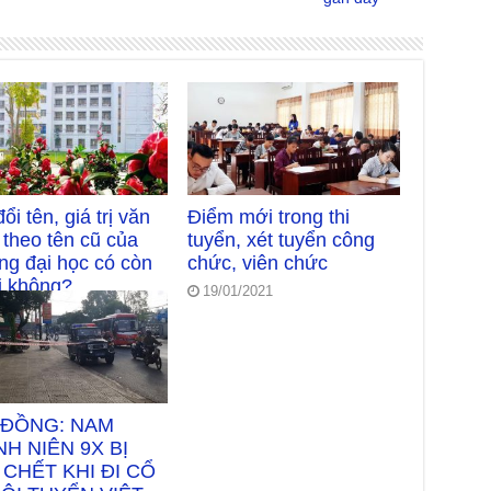
ổi tên, giá trị văn
Điểm mới trong thi
 theo tên cũ của
tuyển, xét tuyển công
ng đại học có còn
chức, viên chức
rị không?
19/01/2021
2/2026
 ĐỒNG: NAM
H NIÊN 9X BỊ
CHẾT KHI ĐI CỔ