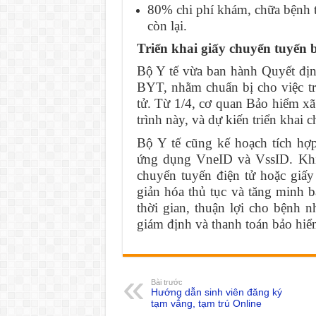
80% chi phí khám, chữa bệnh 
còn lại.
Triển khai giấy chuyển tuyến b
Bộ Y tế vừa ban hành Quyết đ
BYT, nhằm chuẩn bị cho việc tr
tử. Từ 1/4, cơ quan Bảo hiểm xã
trình này, và dự kiến triển khai 
Bộ Y tế cũng kế hoạch tích hợ
ứng dụng VneID và VssID. Khi 
chuyển tuyến điện tử hoặc giấy
giản hóa thủ tục và tăng minh 
thời gian, thuận lợi cho bệnh 
giám định và thanh toán bảo hiểm
Bài trước
Hướng dẫn sinh viên đăng ký
tạm vắng, tạm trú Online