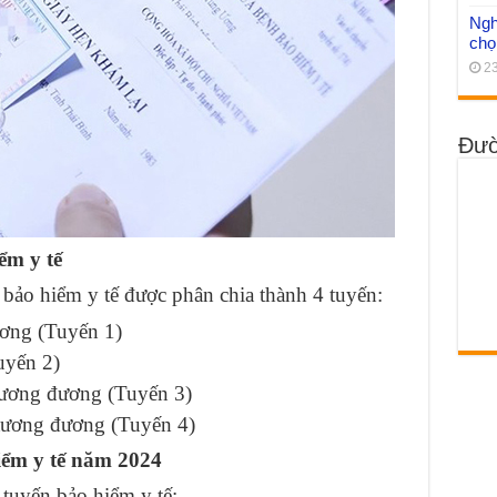
Ngh
chọ
23
Đườ
ểm y tế
ảo hiểm y tế được phân chia thành 4 tuyến:
ơng (Tuyến 1)
uyến 2)
tương đương (Tuyến 3)
 tương đương (Tuyến 4)
iểm y tế năm 2024
 tuyến bảo hiểm y tế: