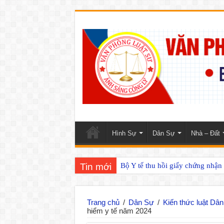
Hình Sự
Dân Sự
Nhà – Đất
Tin mới
Bộ Y tế thu hồi giấy chứng nhậ
Trang chủ
/
Dân Sự
/
Kiến thức luật Dâ
hiểm y tế năm 2024