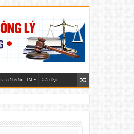
oanh Nghiệp – TM
Giáo Dục
m