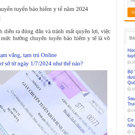
uyển tuyến bảo hiểm y tế năm 2024
diễn ra đúng đắn và tránh mất quyền lợi, việc
và mức hưởng chuyển tuyến bảo hiểm y tế là vô
Bà
Học
ạm vắng, tạm trú Online
tuy
ơ sở từ ngày 1/7/2024 như thế nào?
28
Bộ 
dượ
Quố
28
Sau 
Trư
04
Cơ 
hữu
12