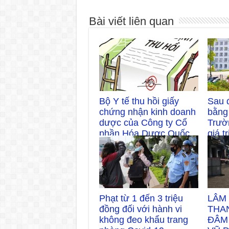
Bài viết liên quan
Bộ Y tế thu hồi giấy
Sau đ
chứng nhận kinh doanh
bằng
dược của Công ty Cổ
Trườ
phần Hóa Dược Quốc
giá t
tế Phương Nam
04/0
28/02/2026
Phạt từ 1 đến 3 triệu
LÂM
đồng đối với hành vi
THAN
không đeo khẩu trang
ĐÂM 