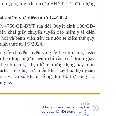
trong phạm vi chi trả của BHYT: Các đối tượng
ảo hiểm y tế điện tử từ 1/4/2024
ịnh 4750/QĐ-BYT sửa đổi Quyết định 130/QĐ-
iển khai giấy chuyển tuyến bảo hiểm y tế điện
 hội và bệnh viện trên cả nước sẽ kiểm thử quy
chính thức từ 1/7/2024.
p giấy chuyển tuyến và giấy hẹn khám lại vào
tích hợp, người bệnh chỉ cần xuất trình giấy
 hẹn khám lại điện tử trên ứng dụng này, đơn
bạch. Theo
luật sư
, triển khai này hứa hẹn giảm
nhân và cơ sở khám, đồng thời hỗ trợ công tác
 y tế.
Bài tiếp
Điểm chuẩn của Trường Đại
học Luật Hà Nội trong hai năm
gần đây