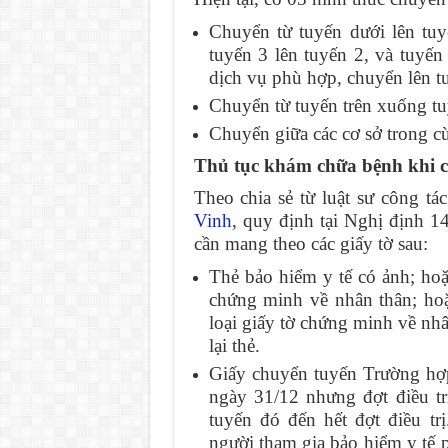
Chuyển từ tuyến dưới lên tuyế
tuyến 3 lên tuyến 2, và tuyến
dịch vụ phù hợp, chuyển lên t
Chuyển từ tuyến trên xuống tu
Chuyển giữa các cơ sở trong c
Thủ tục khám chữa bệnh khi 
Theo chia sẻ từ luật sư công tá
Vinh
, quy định tại Nghị định 
cần mang theo các giấy tờ sau:
Thẻ bảo hiểm y tế có ảnh; ho
chứng minh về nhân thân; hoặ
loại giấy tờ chứng minh về nh
lại thẻ.
Giấy chuyển tuyến Trường hợp
ngày 31/12 nhưng đợt điều tr
tuyến đó đến hết đợt điều tr
người tham gia bảo hiểm y tế 