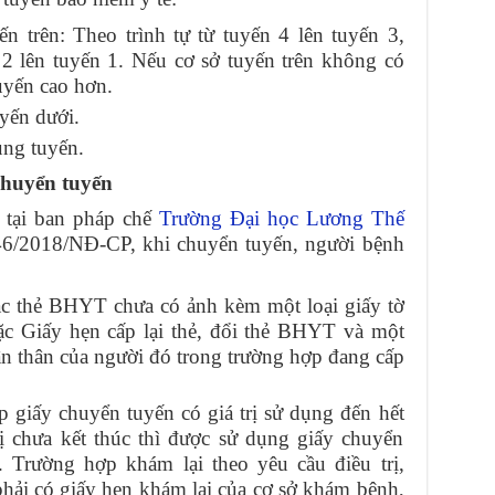
n trên: Theo trình tự từ tuyến 4 lên tuyến 3,
 2 lên tuyến 1. Nếu cơ sở tuyến trên không có
uyến cao hơn.
yến dưới.
ùng tuyến.
chuyển tuyến
c tại ban pháp chế
Trường Đại học Lương Thế
146/2018/NĐ-CP, khi chuyển tuyến, người bệnh
ặc thẻ BHYT chưa có ảnh kèm một loại giấy tờ
c Giấy hẹn cấp lại thẻ, đổi thẻ BHYT và một
ân thân của người đó trong trường hợp đang cấp
 giấy chuyển tuyến có giá trị sử dụng đến hết
ị chưa kết thúc thì được sử dụng giấy chuyển
ị. Trường hợp khám lại theo yêu cầu điều trị,
phải có giấy hẹn khám lại của cơ sở khám bệnh,