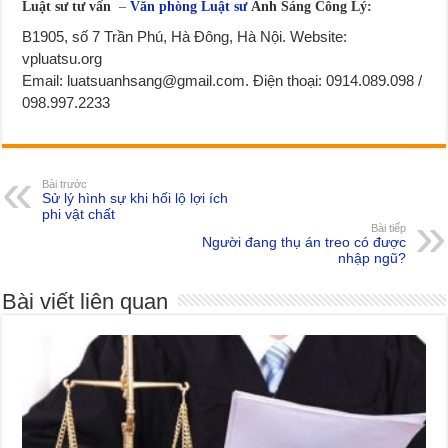
Luật sư tư vấn
–
Văn phòng Luật sư
Ánh Sáng Công Lý:
B1905, số 7 Trần Phú, Hà Đông, Hà Nội. Website:
vpluatsu.org
Email: luatsuanhsang@gmail.com. Điện thoại: 0914.089.098 /
098.997.2233
Bài trước
Sử lý hình sự khi hối lộ lợi ích
phi vật chất
Bài tiếp
Người đang thụ án treo có được
nhập ngũ?
Bài viết liên quan