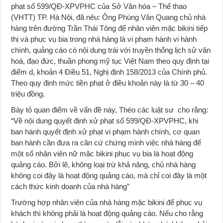
phạt số 599/QĐ-XPVPHC của Sở Văn hóa – Thể thao
(VHTT) TP. Hà Nội, đã nêu: Ông Phùng Văn Quang chủ nhà
hàng trên đường Trần Thái Tông để nhân viên mặc bikini tiếp
thị và phục vụ bia trong nhà hàng là vi phạm hành vi hành
chính, quảng cáo có nội dung trái với truyền thống lịch sử văn
hoá, đạo đức, thuần phong mỹ tục Việt Nam theo quy định tại
điểm d, khoản 4 Điều 51, Nghị định 158/2013 của Chính phủ.
Theo quy định mức tiền phạt ở điều khoản này là từ 30 – 40
triệu đồng.
Bày tỏ quan điểm về vấn đề này, Théo các luật sư cho rằng:
“Về nội dung quyết định xử phạt số 599/QĐ-XPVPHC, khi
ban hành quyết định xử phạt vi phạm hành chính, cơ quan
ban hành cần đưa ra căn cứ chứng minh việc nhà hàng để
một số nhân viên nữ mặc bikini phục vụ bia là hoạt động
quảng cáo. Bởi lẽ, không loại trừ khả năng, chủ nhà hàng
không coi đây là hoạt động quảng cáo, mà chỉ coi đây là một
cách thức kinh doanh của nhà hàng”
Trường hợp nhân viên của nhà hàng mặc bikini để phục vụ
khách thì không phải là hoạt động quảng cáo. Nếu cho rằng