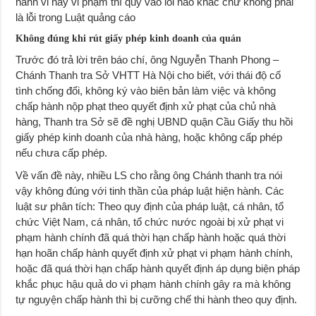
hành vi này vi phạm thì quy vào lỗi nào khác chứ không phải
là lỗi trong Luật quảng cáo
Không đúng khi rút giấy phép kinh doanh của quán
Trước đó trả lời trên báo chí, ông Nguyễn Thanh Phong –
Chánh Thanh tra Sở VHTT Hà Nội cho biết, với thái độ cố
tình chống đối, không ký vào biên bản làm việc và không
chấp hành nộp phạt theo quyết định xử phạt của chủ nhà
hàng, Thanh tra Sở sẽ đề nghị UBND quận Cầu Giấy thu hồi
giấy phép kinh doanh của nhà hàng, hoặc không cấp phép
nếu chưa cấp phép.
Về vấn đề này, nhiều LS cho rằng ông Chánh thanh tra nói
vậy không đúng với tinh thần của pháp luật hiện hành. Các
luật sư phân tích: Theo quy định của pháp luật, cá nhân, tổ
chức Việt Nam, cá nhân, tổ chức nước ngoài bị xử phạt vi
phạm hành chính đã quá thời hạn chấp hành hoặc quá thời
hạn hoãn chấp hành quyết định xử phạt vi phạm hành chính,
hoặc đã quá thời hạn chấp hành quyết định áp dụng biện pháp
khắc phục hậu quả do vi phạm hành chính gây ra mà không
tự nguyện chấp hành thì bị cưỡng chế thi hành theo quy định.