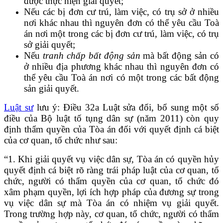
được thực hiện giải quyết;
Nếu các bị đơn cư trú, làm việc, có trụ sở ở nhiều
nơi khác nhau thì nguyên đơn có thể yêu cầu Toà
án nơi một trong các bị đơn cư trú, làm việc, có trụ
sở giải quyết;
Nếu
tranh chấp bất động sản
mà bất động sản có
ở nhiều địa phương khác nhau thì nguyên đơn có
thể yêu cầu Toà án nơi có một trong các bất động
sản giải quyết.
Luật sư
lưu ý: Điều 32a Luật sửa đổi, bổ sung một số
điều của Bộ luật tố tụng dân sự (năm 2011) còn quy
định thẩm quyền của Tòa án đối với quyết định cá biệt
của cơ quan, tổ chức như sau:
“1. Khi giải quyết vụ việc dân sự, Tòa án có quyền hủy
quyết định cá biệt rõ ràng trái pháp luật của cơ quan, tổ
chức, người có thẩm quyền của cơ quan, tổ chức đó
xâm phạm quyền, lợi ích hợp pháp của đương sự trong
vụ việc dân sự mà Tòa án có nhiệm vụ giải quyết.
Trong trường hợp này, cơ quan, tổ chức, người có thẩm