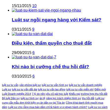
15/11/2015
10
Luật sư ngồi ngang hàng với Kiểm sát?
03/11/2015
9
Điều kiện, thẩm quyền cho thuê đất
29/09/2015
6
Khi nào bị cưỡng chế thu hồi đất?
03/10/2015
6
luật sư tư vấn
văn phòng luật sư
luật sư tư vấn hình sự
luật sư tư vấn doanh nghiệp
Luật sư
luật sư tư vấn đất đai
luật sư tư vấn lao động
luật sư tư vấn miễn phí
Điểm mới
Luật Doanh nghiệp 2014
7 lý do nên yêu cô gái học luật
Khiếu nại
trường hợp thu hồi đất
Bộ luật Dân sự
luật sư hình sự
án lệ
năng lực trách nhiệm hình sự
thu hồi đất
Luật sư
cung cấp mẫu đơn khởi kiện vụ án dân sự tại Tòa án
Công khai danh tính người mua
dâm
Luật sư cho rằng mua bán dâm chỉ là hành vi vi phạm hành chính?
Luật sư so sánh