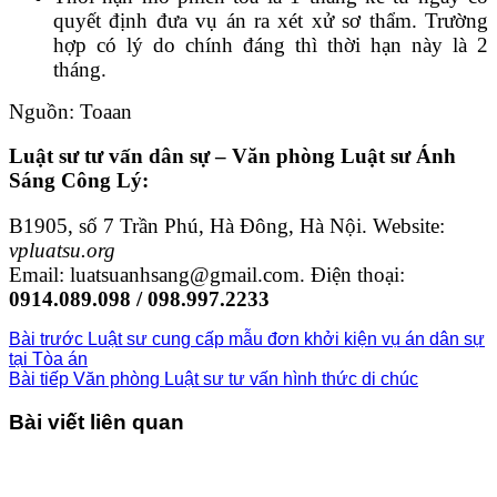
quyết định đưa vụ án ra xét xử sơ thẩm. Trường
hợp có lý do chính đáng thì thời hạn này là 2
tháng.
Nguồn: Toaan
Luật sư tư vấn dân sự – Văn phòng Luật sư Ánh
Sáng Công Lý:
B1905, số 7 Trần Phú, Hà Đông, Hà Nội. Website:
vpluatsu.org
Email: luatsuanhsang@gmail.com. Điện thoại:
0914.089.098 / 098.997.2233
Bài trước
Luật sư cung cấp mẫu đơn khởi kiện vụ án dân sự
tại Tòa án
Bài tiếp
Văn phòng Luật sư tư vấn hình thức di chúc
Bài viết liên quan