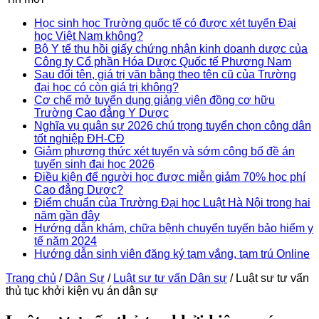
Học sinh học Trường quốc tế có được xét tuyển Đại
học Việt Nam không?
Bộ Y tế thu hồi giấy chứng nhận kinh doanh dược của
Công ty Cổ phần Hóa Dược Quốc tế Phương Nam
Sau đổi tên, giá trị văn bằng theo tên cũ của Trường
đại học có còn giá trị không?
Cơ chế mở tuyển dụng giảng viên đồng cơ hữu
Trường Cao đẳng Y Dược
Nghĩa vụ quân sự 2026 chú trọng tuyển chọn công dân
tốt nghiệp ĐH-CĐ
Giảm phương thức xét tuyển và sớm công bố đề án
tuyển sinh đại học 2026
Điều kiện để người học được miễn giảm 70% học phí
Cao đẳng Dược?
Điểm chuẩn của Trường Đại học Luật Hà Nội trong hai
năm gần đây
Hướng dẫn khám, chữa bệnh chuyển tuyến bảo hiểm y
tế năm 2024
Hướng dẫn sinh viên đăng ký tạm vắng, tạm trú Online
Trang chủ
/
Dân Sự
/
Luật sư tư vấn Dân sự
/
Luật sư tư vấn
thủ tục khởi kiện vụ án dân sự