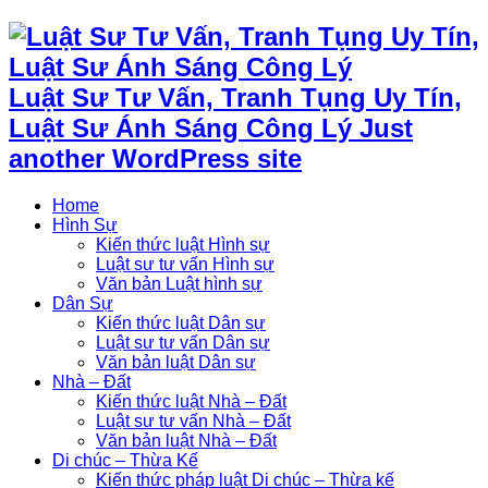
Luật Sư Tư Vấn, Tranh Tụng Uy Tín,
Luật Sư Ánh Sáng Công Lý Just
another WordPress site
Home
Hình Sự
Kiến thức luật Hình sự
Luật sư tư vấn Hình sự
Văn bản Luật hình sự
Dân Sự
Kiến thức luật Dân sự
Luật sư tư vấn Dân sự
Văn bản luật Dân sự
Nhà – Đất
Kiến thức luật Nhà – Đất
Luật sư tư vấn Nhà – Đất
Văn bản luật Nhà – Đất
Di chúc – Thừa Kế
Kiến thức pháp luật Di chúc – Thừa kế