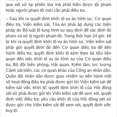
qua xét xử tại phiên tòa mà phát hiện được tội phạm
hoặc người phạm tội mới cần phải điều tra.
– Sau khi ra quyết định khởi tố vụ án hình sự, Cơ quan
điều tra, Viện kiểm sát, Tòa án phải áp dụng các biện
pháp do Bộ luật tố tụng hình sự quy định để xác định tội
phạm và xử lý người phạm tội. Trong thời hạn 24 giờ. kể
từ khi ra quyết định khởi tố vụ án hình sự, Viện kiểm sát
phải gửi quyết định đó đến Cơ quan điều tra đê tiến
hành điểu tra; quyết định khởi tố kèm theo tài liệu liên
quan đến việc khởi tố vụ án hình sự của Cơ quan điều
tra, Bộ đội biên phòng, Hải quan, Kiểm lâm, lực lượng
Cảnh sát biển, các cơ quan khác của Công an nhân dân,
Quân đội nhân dân được giao nhiệm vụ tiến hành một
số hoạt động điều tra phải được gửi tới Viện kiểm sát để
kiêm sát việc khởi tố; quyết định khởi tố của Hội đồng
xét xử phải được gửi tới Viện kiểm sát để xem xét, quyết
định việc điều tra; yêu cầu khởi tố của Hội đồng xét xử
được gửi cho Viện kiểm sát để xem xét, quyết định việc
truy tố.