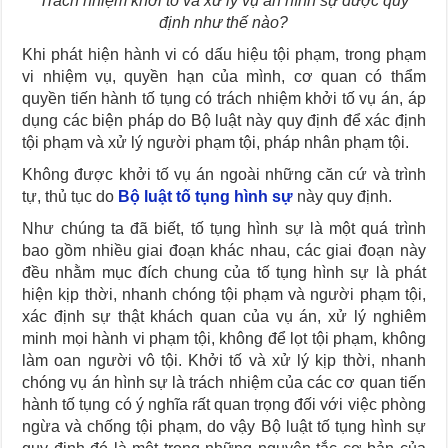
Trách nhiệm khởi tố và xử lý vụ án hình sự được quy
định như thế nào?
Khi phát hiện hành vi có dấu hiệu tội phạm, trong phạm
vi nhiệm vụ, quyền hạn của mình, cơ quan có thẩm
quyền tiến hành tố tụng có trách nhiệm khởi tố vụ án, áp
dụng các biện pháp do Bộ luật này quy định để xác định
tội phạm và xử lý người phạm tội, pháp nhân phạm tội.
Không được khởi tố vụ án ngoài những căn cứ và trình
tự, thủ tục do
Bộ luật tố tụng hình sự
này quy định.
Như chúng ta đã biết, tố tụng hình sự là một quá trình
bao gồm nhiều giai đoạn khác nhau, các giai đoạn này
đều nhằm mục đích chung của tố tụng hình sự là phát
hiện kịp thời, nhanh chóng tội phạm và người phạm tội,
xác định sự thật khách quan của vụ án, xử lý nghiêm
minh mọi hành vi phạm tội, không để lọt tội phạm, không
làm oan người vô tội. Khởi tố và xử lý kịp thời, nhanh
chóng vụ án hình sự là trách nhiệm của các cơ quan tiến
hành tố tụng có ý nghĩa rất quan trọng đối với việc phòng
ngừa và chống tội phạm, do vậy Bộ luật tố tụng hình sự