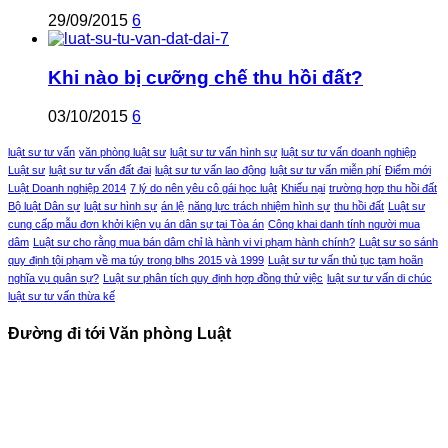
29/09/2015
6
Khi nào bị cưỡng chế thu hồi đất?
03/10/2015
6
luật sư tư vấn
văn phòng luật sư
luật sư tư vấn hình sự
luật sư tư vấn doanh nghiệp
Luật sư
luật sư tư vấn đất đai
luật sư tư vấn lao động
luật sư tư vấn miễn phí
Điểm mới
Luật Doanh nghiệp 2014
7 lý do nên yêu cô gái học luật
Khiếu nại
trường hợp thu hồi đất
Bộ luật Dân sự
luật sư hình sự
án lệ
năng lực trách nhiệm hình sự
thu hồi đất
Luật sư
cung cấp mẫu đơn khởi kiện vụ án dân sự tại Tòa án
Công khai danh tính người mua
dâm
Luật sư cho rằng mua bán dâm chỉ là hành vi vi phạm hành chính?
Luật sư so sánh
quy định tội phạm về ma túy trong blhs 2015 và 1999
Luật sư tư vấn thủ tục tạm hoãn
nghĩa vụ quân sự?
Luật sư phân tích quy định hợp đồng thử việc
luật sư tư vấn di chúc
luật sư tư vấn thừa kế
Đường đi tới Văn phòng Luật