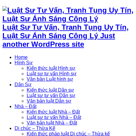
Luật Sư Tư Vấn, Tranh Tụng Uy Tín,
Luật Sư Ánh Sáng Công Lý Just
another WordPress site
Home
Hình Sự
Kiến thức luật Hình sự
Luật sư tư vấn Hình sự
Văn bản Luật hình sự
Dân Sự
Kiến thức luật Dân sự
Luật sư tư vấn Dân sự
Văn bản luật Dân sự
Nhà – Đất
Kiến thức luật Nhà – Đất
Luật sư tư vấn Nhà – Đất
Văn bản luật Nhà – Đất
Di chúc – Thừa Kế
Kiến thức pháp luật Di chúc – Thừa kế