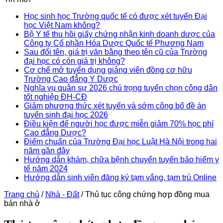
Học sinh học Trường quốc tế có được xét tuyển Đại
học Việt Nam không?
Bộ Y tế thu hồi giấy chứng nhận kinh doanh dược của
Công ty Cổ phần Hóa Dược Quốc tế Phương Nam
Sau đổi tên, giá trị văn bằng theo tên cũ của Trường
đại học có còn giá trị không?
Cơ chế mở tuyển dụng giảng viên đồng cơ hữu
Trường Cao đẳng Y Dược
Nghĩa vụ quân sự 2026 chú trọng tuyển chọn công dân
tốt nghiệp ĐH-CĐ
Giảm phương thức xét tuyển và sớm công bố đề án
tuyển sinh đại học 2026
Điều kiện để người học được miễn giảm 70% học phí
Cao đẳng Dược?
Điểm chuẩn của Trường Đại học Luật Hà Nội trong hai
năm gần đây
Hướng dẫn khám, chữa bệnh chuyển tuyến bảo hiểm y
tế năm 2024
Hướng dẫn sinh viên đăng ký tạm vắng, tạm trú Online
Trang chủ
/
Nhà - Đất
/
Thủ tục công chứng hợp đồng mua
bán nhà ở