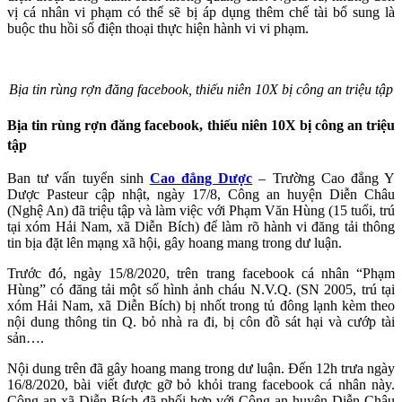
vị cá nhân vi phạm có thể sẽ bị áp dụng thêm chế tài bổ sung là
buộc thu hồi số điện thoại thực hiện hành vi vi phạm.
Bịa tin rùng rợn đăng facebook, thiếu niên 10X bị công an triệu tập
Bịa tin rùng rợn đăng facebook, thiếu niên 10X bị công an triệu
tập
Ban tư vấn tuyển sinh
Cao đẳng Dược
– Trường Cao đẳng Y
Dược Pasteur cập nhật, ngày 17/8, Công an huyện Diễn Châu
(Nghệ An) đã triệu tập và làm việc với Phạm Văn Hùng (15 tuổi, trú
tại xóm Hải Nam, xã Diễn Bích) để làm rõ hành vi đăng tải thông
tin bịa đặt lên mạng xã hội, gây hoang mang trong dư luận.
Trước đó, ngày 15/8/2020, trên trang facebook cá nhân “Phạm
Hùng” có đăng tải một số hình ảnh cháu N.V.Q. (SN 2005, trú tại
xóm Hải Nam, xã Diễn Bích) bị nhốt trong tủ đông lạnh kèm theo
nội dung thông tin Q. bỏ nhà ra đi, bị côn đồ sát hại và cướp tài
sản….
Nội dung trên đã gây hoang mang trong dư luận. Đến 12h trưa ngày
16/8/2020, bài viết được gỡ bỏ khỏi trang facebook cá nhân này.
Công an xã Diễn Bích đã phối hợp với Công an huyện Diễn Châu