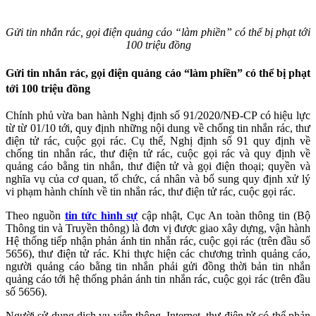
Gửi tin nhắn rác, gọi điện quảng cáo “làm phiền” có thể bị phạt tới
100 triệu đồng
Gửi tin nhắn rác, gọi điện quảng cáo “làm phiền” có thể bị phạt
tới 100 triệu đồng
Chính phủ vừa ban hành Nghị định số 91/2020/NĐ-CP có hiệu lực
từ từ 01/10 tới, quy định những nội dung về chống tin nhắn rác, thư
điện tử rác, cuộc gọi rác. Cụ thể, Nghị định số 91 quy định về
chống tin nhắn rác, thư điện tử rác, cuộc gọi rác và quy định về
quảng cáo bằng tin nhắn, thư điện tử và gọi điện thoại; quyền và
nghĩa vụ của cơ quan, tổ chức, cá nhân và bổ sung quy định xử lý
vi phạm hành chính về tin nhắn rác, thư điện tử rác, cuộc gọi rác.
Theo nguồn
tin tức hình sự
cập nhật, Cục An toàn thông tin (Bộ
Thông tin và Truyền thông) là đơn vị được giao xây dựng, vận hành
Hệ thống tiếp nhận phản ánh tin nhắn rác, cuộc gọi rác (trên đầu số
5656), thư điện tử rác. Khi thực hiện các chương trình quảng cáo,
người quảng cáo bằng tin nhắn phải gửi đồng thời bản tin nhắn
quảng cáo tới hệ thống phản ánh tin nhắn rác, cuộc gọi rác (trên đầu
số 5656).
Người sử dụng dịch vụ viễn thông, Internet, thư điện tử có thể phản