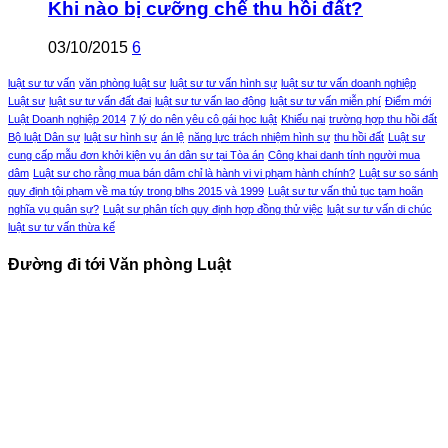
Khi nào bị cưỡng chế thu hồi đất?
03/10/2015
6
luật sư tư vấn
văn phòng luật sư
luật sư tư vấn hình sự
luật sư tư vấn doanh nghiệp
Luật sư
luật sư tư vấn đất đai
luật sư tư vấn lao động
luật sư tư vấn miễn phí
Điểm mới
Luật Doanh nghiệp 2014
7 lý do nên yêu cô gái học luật
Khiếu nại
trường hợp thu hồi đất
Bộ luật Dân sự
luật sư hình sự
án lệ
năng lực trách nhiệm hình sự
thu hồi đất
Luật sư
cung cấp mẫu đơn khởi kiện vụ án dân sự tại Tòa án
Công khai danh tính người mua
dâm
Luật sư cho rằng mua bán dâm chỉ là hành vi vi phạm hành chính?
Luật sư so sánh
quy định tội phạm về ma túy trong blhs 2015 và 1999
Luật sư tư vấn thủ tục tạm hoãn
nghĩa vụ quân sự?
Luật sư phân tích quy định hợp đồng thử việc
luật sư tư vấn di chúc
luật sư tư vấn thừa kế
Đường đi tới Văn phòng Luật