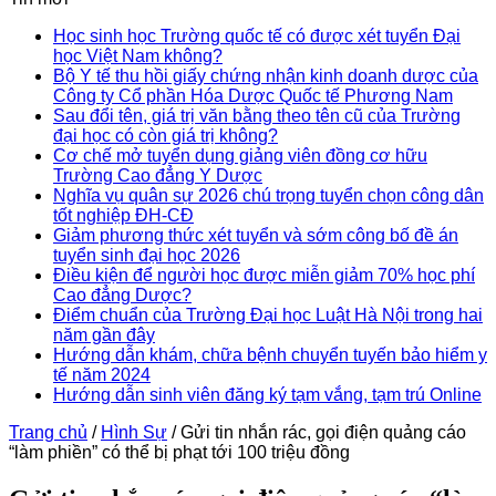
Học sinh học Trường quốc tế có được xét tuyển Đại
học Việt Nam không?
Bộ Y tế thu hồi giấy chứng nhận kinh doanh dược của
Công ty Cổ phần Hóa Dược Quốc tế Phương Nam
Sau đổi tên, giá trị văn bằng theo tên cũ của Trường
đại học có còn giá trị không?
Cơ chế mở tuyển dụng giảng viên đồng cơ hữu
Trường Cao đẳng Y Dược
Nghĩa vụ quân sự 2026 chú trọng tuyển chọn công dân
tốt nghiệp ĐH-CĐ
Giảm phương thức xét tuyển và sớm công bố đề án
tuyển sinh đại học 2026
Điều kiện để người học được miễn giảm 70% học phí
Cao đẳng Dược?
Điểm chuẩn của Trường Đại học Luật Hà Nội trong hai
năm gần đây
Hướng dẫn khám, chữa bệnh chuyển tuyến bảo hiểm y
tế năm 2024
Hướng dẫn sinh viên đăng ký tạm vắng, tạm trú Online
Trang chủ
/
Hình Sự
/
Gửi tin nhắn rác, gọi điện quảng cáo
“làm phiền” có thể bị phạt tới 100 triệu đồng