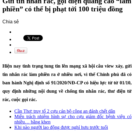
Gửi tin nhắn rác, gọi điện quảng cáo “làm
phiền” có thể bị phạt tới 100 triệu đồng
Chia sẻ
Hiện nay tình trạng tung tin lên mạng xã hội câu view xảy, gửi
tin nhắn rác làm phiền ra ở nhiều nơi, vì thế Chính phủ đã có
ban hành Nghị định số 91/2020/NĐ-CP có hiệu lực từ từ 01/10,
quy định những nội dung về chống tin nhắn rác, thư điện tử
rác, cuộc gọi rác.
Cần Thơ: truy tố 2 cựu cán bộ công an đánh chết dân
Miễn trách nhiệm hình sự cho cựu giám đốc bệnh viện có
nhiều… bằng khen
Khi nào người lao động được nghỉ hưu trước tuổi