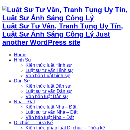
Luật Sư Tư Vấn, Tranh Tụng Uy Tín,
Luật Sư Ánh Sáng Công Lý Just
another WordPress site
Home
Hình Sự
Kiến thức luật Hình sự
Luật sư tư vấn Hình sự
Văn bản Luật hình sự
Dân Sự
Kiến thức luật Dân sự
Luật sư tư vấn Dân sự
Văn bản luật Dân sự
Nhà – Đất
Kiến thức luật Nhà – Đất
Luật sư tư vấn Nhà – Đất
Văn bản luật Nhà – Đất
Di chúc – Thừa Kế
Kiến thức pháp luật Di chúc – Thừa kế