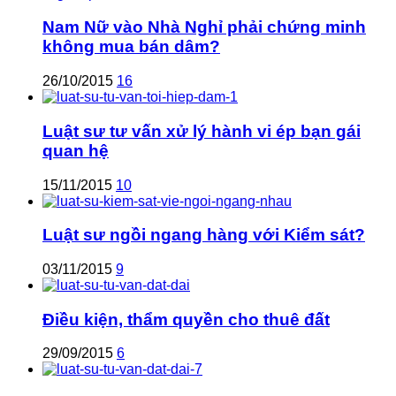
Nam Nữ vào Nhà Nghỉ phải chứng minh
không mua bán dâm?
26/10/2015
16
Luật sư tư vấn xử lý hành vi ép bạn gái
quan hệ
15/11/2015
10
Luật sư ngồi ngang hàng với Kiểm sát?
03/11/2015
9
Điều kiện, thẩm quyền cho thuê đất
29/09/2015
6