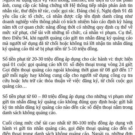
ánh, cung cấp các bằng chứng tới Hệ thống tiếp nhận phản ánh tin
nhắn rác, thư điện tử rác, cuộc gọi rác. Đáng chú ý, Nghị định 91 đã
yêu cầu các tổ chức, cá nhân được cấp tên định danh cũng như
doanh nghiệp viễn thông phải có trách nhiệm báo cáo định kỳ hàng
năm tới cơ quan chức năng đồng thời có những quy định cụ thể về
mức xử phạt, chế tài với những tổ chức, cá nhân vi phạm. Cụ thể,
theo Điều 94, khi người quảng cáo gửi tin nhắn đăng ký quảng cáo
mà người sử dụng đã từ chối hoặc không trả lời nhận tin nhắn đăng
ký quảng cáo thì sẽ bị phạt tiền từ 5-10 triệu đồng.
Số tiền phạt từ 20-30 triệu đồng áp dụng cho các hành vi: thực hiện
quá 01 cuộc gọi quảng cáo tới 01 số điện thoại trong vòng 24 giờ;
Gọi điện thoại quảng cáo ngoài khoảng thời gian từ 08 giờ đến 17
giờ mỗi ngày hay không cung cấp cho người sử dụng công cụ tra
cứu hoặc lưu trữ các thỏa thuận về việc đăng ký, từ chối cuộc gọi
quảng cáo…
Số tiền phạt từ 60 – 80 triệu đồng áp dụng cho những vi phạm như
gửi tin nhắn đăng ký quảng cáo không đúng quy định hoặc gửi bất
kỳ tin nhắn đăng ký quảng cáo nào đến các số điện thoại nằm trong
danh sách không quảng cáo.
Cuối cùng mức chế tài cao nhất từ 80-100 triệu đồng áp dụng với
hành vi gửi tin nhắn quảng cáo, gọi điện thoại quảng cáo đến số
điện thoại trong danh sách không quảng cáo. Ngoài ra, những đơn