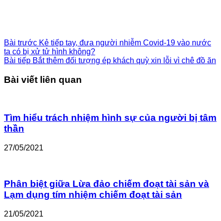
Bài trước
Kẻ tiếp tay, đưa người nhiễm Covid-19 vào nước
ta có bị xử tử hình không?
Bài tiếp
Bắt thêm đối tượng ép khách quỳ xin lỗi vì chê đồ ăn
Bài viết liên quan
Tìm hiểu trách nhiệm hình sự của người bị tâm
thần
27/05/2021
Phân biệt giữa Lừa đảo chiếm đoạt tài sản và
Lạm dụng tím nhiệm chiếm đoạt tài sản
21/05/2021