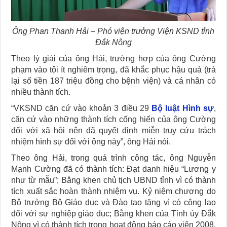
Ông Phan Thanh Hải – Phó viện trưởng Viện KSND tỉnh
Đắk Nông
Theo lý giải của ông Hải, trường hợp của ông Cường
phạm vào tội ít nghiêm trọng, đã khắc phục hậu quả (trả
lại số tiền 187 triệu đồng cho bệnh viện) và cá nhân có
nhiều thành tích.
“VKSND căn cứ vào khoản 3 điều 29
Bộ luật Hình sự
,
căn cứ vào những thành tích cống hiến của ông Cường
đối với xã hội nên đã quyết định miễn truy cứu trách
nhiệm hình sự đối với ông này”, ông Hải nói.
Theo ông Hải, trong quá trình công tác, ông Nguyễn
Mạnh Cường đã có thành tích: Đạt danh hiệu “Lương y
như từ mẫu”; Bằng khen chủ tịch UBND tỉnh vì có thành
tích xuất sắc hoàn thành nhiệm vụ. Kỷ niệm chương do
Bộ trưởng Bộ Giáo dục và Đào tạo tặng vì có công lao
đối với sự nghiệp giáo dục; Bằng khen của Tỉnh ủy Đắk
Nông vì có thành tích trong hoạt động báo cáo viên 2008,