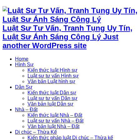
Luật Sư Tư Vấn, Tranh Tụng Uy Tín,
Luật Sư Ánh Sáng Công Lý Just
another WordPress site
Home
Hình Sự
Kiến thức luật Hình sự
Luật sư tư vấn Hình sự
Văn bản Luật hình sự
Dân Sự
Kiến thức luật Dân sự
Luật sư tư vấn Dân sự
Văn bản luật Dân sự
Nhà – Đất
Kiến thức luật Nhà – Đất
Luật sư tư vấn Nhà – Đất
Văn bản luật Nhà – Đất
Di chúc – Thừa Kế
Kiến thức pháp luật Di chúc – Thừa kế