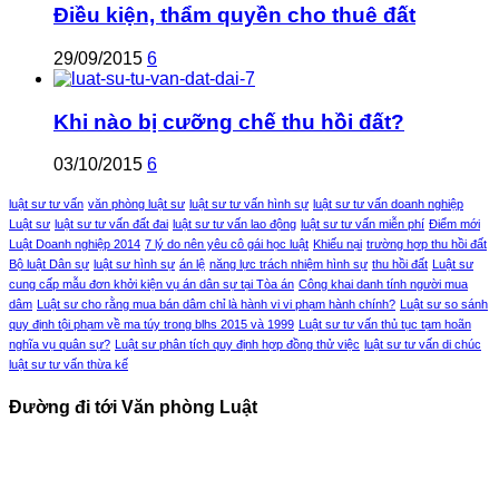
Điều kiện, thẩm quyền cho thuê đất
29/09/2015
6
Khi nào bị cưỡng chế thu hồi đất?
03/10/2015
6
luật sư tư vấn
văn phòng luật sư
luật sư tư vấn hình sự
luật sư tư vấn doanh nghiệp
Luật sư
luật sư tư vấn đất đai
luật sư tư vấn lao động
luật sư tư vấn miễn phí
Điểm mới
Luật Doanh nghiệp 2014
7 lý do nên yêu cô gái học luật
Khiếu nại
trường hợp thu hồi đất
Bộ luật Dân sự
luật sư hình sự
án lệ
năng lực trách nhiệm hình sự
thu hồi đất
Luật sư
cung cấp mẫu đơn khởi kiện vụ án dân sự tại Tòa án
Công khai danh tính người mua
dâm
Luật sư cho rằng mua bán dâm chỉ là hành vi vi phạm hành chính?
Luật sư so sánh
quy định tội phạm về ma túy trong blhs 2015 và 1999
Luật sư tư vấn thủ tục tạm hoãn
nghĩa vụ quân sự?
Luật sư phân tích quy định hợp đồng thử việc
luật sư tư vấn di chúc
luật sư tư vấn thừa kế
Đường đi tới Văn phòng Luật