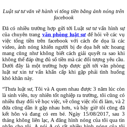
Luật sư tư vấn về hành vi tống tiền bằng ảnh nóng trên
facebook
Đã có nhiều trường hợp gửi tới Luật sư tư vấn hình sự
của chuyên trang
văn phòng luật sư
để hỏi về các vụ
việc tống tiền trên facebook với cách đe dọa là các
video, ảnh nóng khiến người bị đe dọa hết sức hoang
mang cũng như không biết cách giải quyết ra sao khi
không thể đáp ứng đủ số tiền mà các đối tượng yêu cầu.
Dưới đây là một trường hợp được gửi tới văn phòng
luật sư xin tư vấn khẩn cấp khi gặp phải tình huống
khó khăn này.
“Thưa luật sư, Tôi và A quen nhau được 3 năm lúc còn
là sinh viên, tuy nhiên tốt nghiệp ra trường, tôi cũng có
nhiều thay đổi về học việc, về công việc rồi đi làm, và 2
đứa cũng dần ít gặp nhau hơn, và bây giờ tôi cũng đã
kết hôn và đang có em bé. Ngày 15/08/2017, sau 3
tháng không liên lạc, A đăng hình nóng của tôi qua tin
nhắn cho tôi, A nói A có rất nhiều hình nóng của tôi