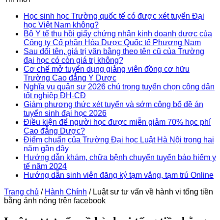
Học sinh học Trường quốc tế có được xét tuyển Đại
học Việt Nam không?
Bộ Y tế thu hồi giấy chứng nhận kinh doanh dược của
Công ty Cổ phần Hóa Dược Quốc tế Phương Nam
Sau đổi tên, giá trị văn bằng theo tên cũ của Trường
đại học có còn giá trị không?
Cơ chế mở tuyển dụng giảng viên đồng cơ hữu
Trường Cao đẳng Y Dược
Nghĩa vụ quân sự 2026 chú trọng tuyển chọn công dân
tốt nghiệp ĐH-CĐ
Giảm phương thức xét tuyển và sớm công bố đề án
tuyển sinh đại học 2026
Điều kiện để người học được miễn giảm 70% học phí
Cao đẳng Dược?
Điểm chuẩn của Trường Đại học Luật Hà Nội trong hai
năm gần đây
Hướng dẫn khám, chữa bệnh chuyển tuyến bảo hiểm y
tế năm 2024
Hướng dẫn sinh viên đăng ký tạm vắng, tạm trú Online
Trang chủ
/
Hành Chính
/
Luật sư tư vấn về hành vi tống tiền
bằng ảnh nóng trên facebook