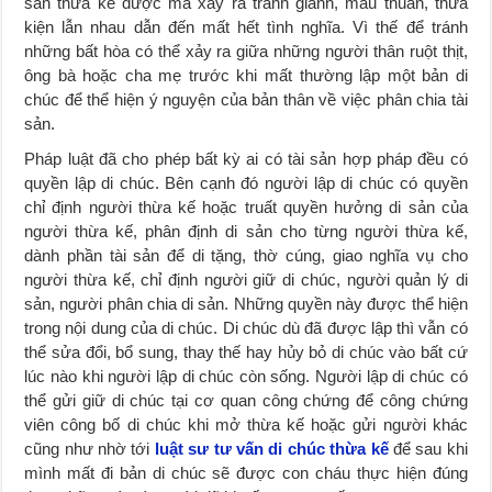
sản thừa kế được mà xảy ra tranh giành, mâu thuẫn, thưa
kiện lẫn nhau dẫn đến mất hết tình nghĩa. Vì thế để tránh
những bất hòa có thể xảy ra giữa những người thân ruột thịt,
ông bà hoặc cha mẹ trước khi mất thường lập một bản di
chúc để thể hiện ý nguyện của bản thân về việc phân chia tài
sản.
Pháp luật đã cho phép bất kỳ ai có tài sản hợp pháp đều có
quyền lập di chúc. Bên cạnh đó người lập di chúc có quyền
chỉ định người thừa kế hoặc truất quyền hưởng di sản của
người thừa kế, phân định di sản cho từng người thừa kế,
dành phần tài sản để di tặng, thờ cúng, giao nghĩa vụ cho
người thừa kế, chỉ định người giữ di chúc, người quản lý di
sản, người phân chia di sản. Những quyền này được thể hiện
trong nội dung của di chúc. Di chúc dù đã được lập thì vẫn có
thể sửa đổi, bổ sung, thay thế hay hủy bỏ di chúc vào bất cứ
lúc nào khi người lập di chúc còn sống. Người lập di chúc có
thể gửi giữ di chúc tại cơ quan công chứng để công chứng
viên công bố di chúc khi mở thừa kế hoặc gửi người khác
cũng như nhờ tới
luật sư tư vấn di chúc thừa kế
để sau khi
mình mất đi bản di chúc sẽ được con cháu thực hiện đúng