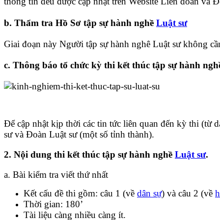
thông tin đều được cập nhật trên Website Liên đoàn và Đ
b. Thẩm tra Hồ Sơ tập sự hành nghề
Luật sư
Giai đoạn này Người tập sự hành nghê Luật sư không cần
c. Thông báo tổ chức kỳ thi kết thúc tập sự hành ng
Để cập nhật kịp thời các tin tức liên quan đến kỳ thi (từ
sư và Đoàn Luật sư (một số tỉnh thành).
2. Nội dung thi kết thúc tập sự hành nghề
Luật sư
.
a. Bài kiểm tra viết thứ nhất
Kết cấu đề thi gồm: câu 1 (về
dân sự
) và câu 2 (về
h
Thời gian: 180’
Tài liệu càng nhiều càng ít.