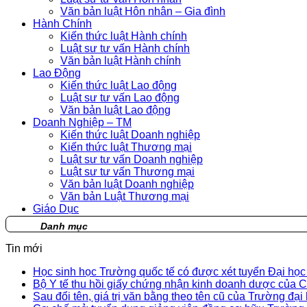
Văn bản luật Hôn nhân – Gia đình
Hành Chính
Kiến thức luật Hành chính
Luật sư tư vấn Hành chính
Văn bản luật Hành chính
Lao Động
Kiến thức luật Lao động
Luật sư tư vấn Lao động
Văn bản luật Lao động
Doanh Nghiệp – TM
Kiến thức luật Doanh nghiệp
Kiến thức luật Thương mại
Luật sư tư vấn Doanh nghiệp
Luật sư tư vấn Thương mại
Văn bản luật Doanh nghiệp
Văn bản Luật Thương mại
Giáo Dục
Danh mục
Tin mới
Học sinh học Trường quốc tế có được xét tuyển Đại họ
Bộ Y tế thu hồi giấy chứng nhận kinh doanh dược củ
Sau đổi tên, giá trị văn bằng theo tên cũ của Trường đại 