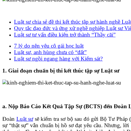
Luật sư chia sẻ đề thi kết thúc tập sự hành nghề Luậ
Quy tắc đạo đức và ứng xử nghề nghiệp Luật sư Vi
Luật sư tư vấn điều kiện trở thành “Thầy cãi”
7 lý do nên yêu cô gái học luật
Luật sư, anh hùng chưa có “đất”
Luật sư ngồi ngang hàng với Kiểm sát?
1.
Giai đoạn chuẩn bị thi kết thúc tập sự Luật sư
a. Nộp Báo Cáo Kết Quả Tập Sự (BCTS) đến Đoàn L
Đoàn
Luật sư
sẽ kiểm tra sơ bộ sau đó gửi Bộ Tư Pháp
sự “thật sự” vẫn chuẩn bị hồ sơ đạt yêu cầu. Nhưng, lời