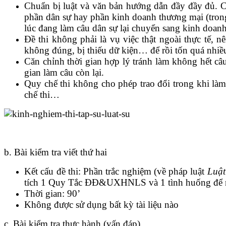
Chuẩn bị luật và văn bản hướng dẫn đầy đầy đủ. Cá
phần dân sự hay phần kinh doanh thương mại (trong 
lúc đang làm câu dân sự lại chuyển sang kinh doan
Đề thi không phải là vụ việc thật ngoài thực tế, 
không đúng, bị thiếu dữ kiện… để rồi tốn quá nhiều
Căn chỉnh thời gian hợp lý tránh làm không hết câ
gian làm câu còn lại.
Quy chế thi không cho phép trao đổi trong khi làm
chế thi…
b. Bài kiểm tra viết thứ hai
Kết cấu đề thi: Phần trắc nghiệm (về pháp luật
Luật
tích 1 Quy Tắc ĐĐ&UXHNLS và 1 tình huống để ngư
Thời gian: 90’
Không được sử dụng bất kỳ tài liệu nào
c. Bài kiểm tra thực hành (vấn đáp).