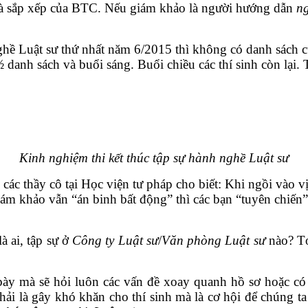
và sắp xếp của BTC. Nếu giám khảo là người hướng dẫn
ng
nghề Luật sư thứ nhất năm 6/2015 thì không có danh sách cụ
danh sách và buổi sáng. Buổi chiều các thí sinh còn lại. 
Kinh nghiệm thi kết thúc tập sự hành nghề Luật sư
các thầy cô tại Học viện tư pháp cho biết: Khi ngồi vào v
iám khảo vẫn “án binh bất động” thì các bạn “tuyên chiế
à ai, tập sự ở
Công ty Luật sư
/
Văn phòng Luật sư
nào? Tó
 mà sẽ hỏi luôn các vấn đề xoay quanh hồ sơ hoặc có k
i là gây khó khăn cho thí sinh mà là cơ hội để chúng t