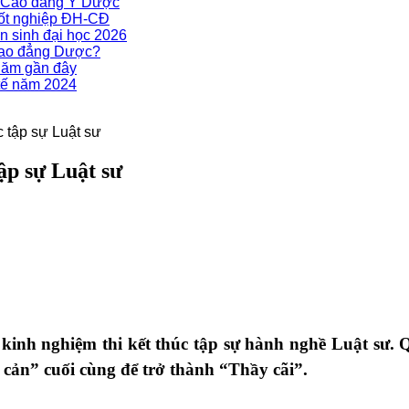
g Cao đẳng Y Dược
tốt nghiệp ĐH-CĐ
n sinh đại học 2026
Cao đẳng Dược?
năm gần đây
tế năm 2024
c tập sự Luật sư
tập sự Luật sư
inh nghiệm thi kết thúc tập sự hành nghề Luật sư. Q
o cản” cuối cùng để trở thành “Thầy cãi”.