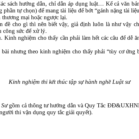
c sách hướng dẫn, chỉ dẫn áp dụng luật… Kể cả văn bản đ
phần tự chọn) để mang tài liệu để bớt “gánh nặng tài liệ
h thương mại hoặc ngược lại.
nên đề cho gì thì nên biết vậy, giả định luôn là như vậy
 công sức để xử lý.
u. Kinh nghiệm cho thấy cần phải làm hết các câu để dễ ăn
 bài nhưng theo kinh nghiệm cho thấy phải “tùy cơ ứng b
Kinh nghiệm thi kết thúc tập sự hành nghề Luật sư
 Sư
gồm cả thông tư hướng dẫn và Quy Tắc ĐĐ&UXHNLSVN
ời thi vận dụng quy tắc giải quyết).