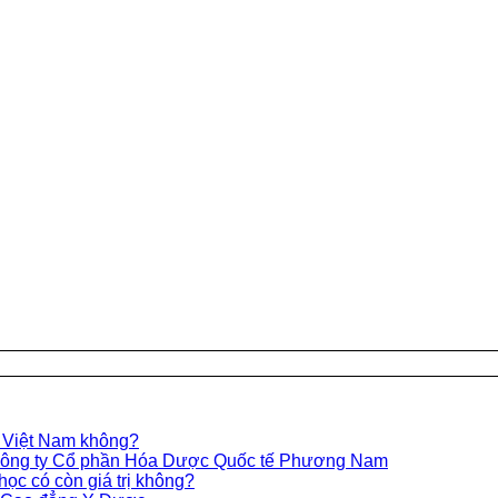
c Việt Nam không?
a Công ty Cổ phần Hóa Dược Quốc tế Phương Nam
học có còn giá trị không?