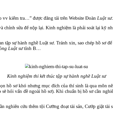
Báo vv kiểm tra…” được đăng tải trên Website Đoàn
Luật sư
.
i và chỉnh sửa để nộp lại. Kinh nghiệm là phải soát lại kỹ
ian tập sự hành nghề Luật sư. Tránh xin, sao chép hồ sơ để
òng Luật sư
tỉnh B…
Kinh nghiệm thi kết thúc tập sự hành nghề Luật sư
họn hồ sơ khó nhưng mục đích của thí sinh là qua môn n
khảo sẽ hỏi vấn đề ngoài hồ sơ). Khi chuẩn bị hồ sơ cần n
cần nghiên cứu thêm tội Cưỡng đoạt tài sản, Cướp giật tài