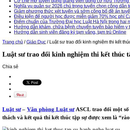
Cơ chế mở tuyển dụng giảng viên đồng cơ hữu Trườn
Nghĩa vụ quân sự 2026 chú trọng tuyển chọn công dân 
Giảm phương thức xét tuyển và sớm công bố đề án tuyể
Điều kiện để người học được miễn giảm 70% học phí 
Điểm chuẩn của Trường Đại học Luật Hà Nội trong hai 
Hướng dẫn khám, chữa bệnh chuyển tuyến bảo hiểm y 
Hướng dẫn sinh viên đăng ký tạm vắng, tạm trú Online
Trang chủ
/
Giáo Dục
/
Luật sư trao đổi kinh nghiệm thi kết thú
Luật sư trao đổi kinh nghiệm thi kết thúc 
Chia sẻ
Luật sư
–
Văn phòng Luật sư
ASCL trao đổi một số k
thách và kết quả thi kết thúc tập sự được xem là “rà