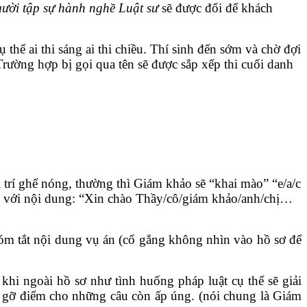
ười tập sự hành nghề Luật sư
sẽ được đổi để khách
 thể ai thi sáng ai thi chiều. Thí sinh đến sớm và chờ đợi
Trường hợp bị gọi qua tên sẽ được sắp xếp thi cuối danh
ị trí ghế nóng, thường thì Giám khảo sẽ “khai mào” “e/a/c
n” với nội dung: “Xin chào Thầy/cô/giám khảo/anh/chị…
m tắt nội dung vụ án (cố gắng không nhìn vào hồ sơ để
hi ngoài hồ sơ như tình huống pháp luật cụ thể sẽ giải
a gỡ điểm cho những câu còn ấp úng. (nói chung là Giám