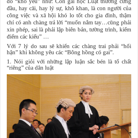
do “khó yêu” như: Con gái học Luật thường cứng
đầu, hay cãi, hay lý sự, khô khan, là con người của
công việc và xã hội khó lo tốt cho gia đình, thậm
chí có anh chàng trả lời “muốn nắm tay…cũng phải
xin phép, sai là phải lập biên bản, tường trình, kiểm
điểm các kiểu” …
Với 7 lý do sau sẽ khiến các chàng trai phải “hối
hận” khi không yêu các “Bông hồng có gai”.
1. Nói giỏi với những lập luận sắc bén là tố chất
“riêng” của dân luật