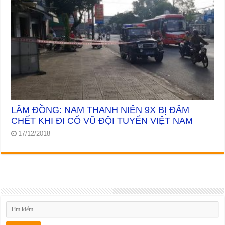
LÂM ĐỒNG: NAM THANH NIÊN 9X BỊ ĐÂM
CHẾT KHI ĐI CỔ VŨ ĐỘI TUYỂN VIỆT NAM
17/12/2018