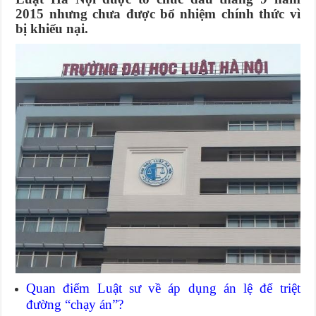
2015 nhưng chưa được bổ nhiệm chính thức vì
bị khiếu nại.
Quan điểm Luật sư về áp dụng án lệ để triệt
đường “chạy án”?