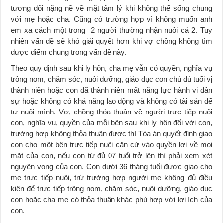
tương đối nặng nề về mặt tâm lý khi không thể sống chung
với mẹ hoặc cha. Cũng có trường hợp vì không muốn anh
em xa cách một trong 2 người thường nhận nuôi cả 2. Tuy
nhiên vấn đề sẽ khó giải quyết hơn khi vợ chồng không tìm
được điểm chung trong vấn đề này.
Theo quy định sau khi ly hôn, cha mẹ vẫn có quyền, nghĩa vụ
trông nom, chăm sóc, nuôi dưỡng, giáo dục con chủ đủ tuổi vị
thành niên hoặc con đã thành niên mất năng lực hành vi dân
sự hoặc không có khả năng lao động và không có tài sản để
tự nuôi mình. Vợ, chồng thỏa thuận về người trực tiếp nuôi
con, nghĩa vụ, quyền của mỗi bên sau khi ly hôn đối với con,
trường hợp không thỏa thuận được thì Tòa án quyết định giao
con cho một bên trực tiếp nuôi căn cứ vào quyền lợi về mọi
mặt của con, nếu con từ đủ 07 tuổi trở lên thì phải xem xét
nguyện vọng của con. Con dưới 36 tháng tuổi được giao cho
mẹ trực tiếp nuôi, trừ trường hợp người mẹ không đủ điều
kiện để trực tiếp trông nom, chăm sóc, nuôi dưỡng, giáo dục
con hoặc cha mẹ có thỏa thuận khác phù hợp với lợi ích của
con.