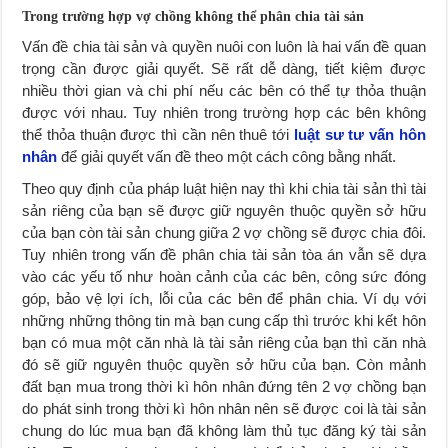
Trong trường hợp vợ chồng không thể phân chia tài sản
Vấn đề chia tài sản và quyền nuôi con luôn là hai vấn đề quan
trọng cần được giải quyết. Sẽ rất dễ dàng, tiết kiệm được
nhiều thời gian và chi phí nếu các bên có thể tự thỏa thuận
được với nhau. Tuy nhiên trong trường hợp các bên không
thể thỏa thuận được thì cần nên thuê tới
luật sư tư vấn hôn
nhân
để giải quyết vấn đề theo một cách công bằng nhất.
Theo quy định của pháp luật hiện nay thì khi chia tài sản thì tài
sản riêng của bạn sẽ được giữ nguyên thuộc quyền sở hữu
của bạn còn tài sản chung giữa 2 vợ chồng sẽ được chia đôi.
Tuy nhiên trong vấn đề phân chia tài sản tòa án vẫn sẽ dựa
vào các yếu tố như hoàn cảnh của các bên, công sức đóng
góp, bảo vệ lợi ích, lỗi của các bên để phân chia. Ví dụ với
những những thông tin mà bạn cung cấp thì trước khi kết hôn
bạn có mua một căn nhà là tài sản riêng của bạn thì căn nhà
đó sẽ giữ nguyên thuộc quyền sở hữu của bạn. Còn mảnh
đất bạn mua trong thời kì hôn nhân đứng tên 2 vợ chồng bạn
do phát sinh trong thời kì hôn nhân nên sẽ được coi là tài sản
chung do lúc mua bạn đã không làm thủ tục đăng ký tài sản