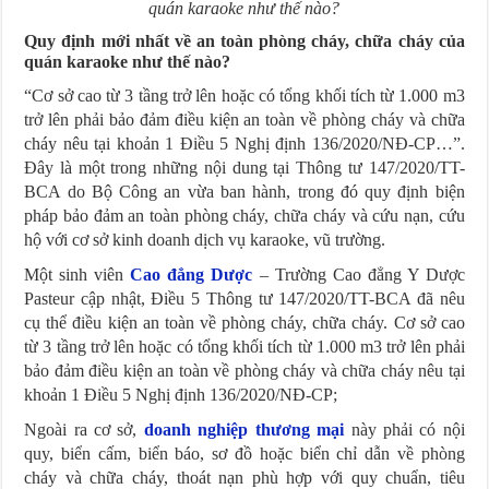
quán karaoke như thế nào?
Quy định mới nhất về an toàn phòng cháy, chữa cháy của
quán karaoke như thế nào?
“Cơ sở cao từ 3 tầng trở lên hoặc có tổng khối tích từ 1.000 m3
trở lên phải bảo đảm điều kiện an toàn về phòng cháy và chữa
cháy nêu tại khoản 1 Điều 5 Nghị định 136/2020/NĐ-CP…”.
Đây là một trong những nội dung tại Thông tư 147/2020/TT-
BCA do Bộ Công an vừa ban hành, trong đó quy định biện
pháp bảo đảm an toàn phòng cháy, chữa cháy và cứu nạn, cứu
hộ với cơ sở kinh doanh dịch vụ karaoke, vũ trường.
Một sinh viên
Cao đẳng Dược
– Trường Cao đẳng Y Dược
Pasteur cập nhật, Điều 5 Thông tư 147/2020/TT-BCA đã nêu
cụ thể điều kiện an toàn về phòng cháy, chữa cháy. Cơ sở cao
từ 3 tầng trở lên hoặc có tổng khối tích từ 1.000 m3 trở lên phải
bảo đảm điều kiện an toàn về phòng cháy và chữa cháy nêu tại
khoản 1 Điều 5 Nghị định 136/2020/NĐ-CP;
Ngoài ra cơ sở,
doanh nghiệp thương mại
này phải có nội
quy, biển cấm, biển báo, sơ đồ hoặc biển chỉ dẫn về phòng
cháy và chữa cháy, thoát nạn phù hợp với quy chuẩn, tiêu