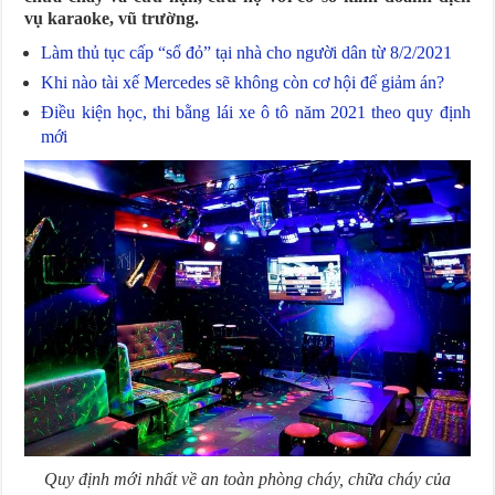
vụ karaoke, vũ trường.
Làm thủ tục cấp “sổ đỏ” tại nhà cho người dân từ 8/2/2021
Khi nào tài xế Mercedes sẽ không còn cơ hội để giảm án?
Điều kiện học, thi bằng lái xe ô tô năm 2021 theo quy định
mới
Quy định mới nhất về an toàn phòng cháy, chữa cháy của