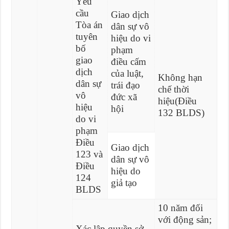
Yêu
cầu
Giao dịch
Tòa án
dân sự vô
tuyên
hiệu do vi
bố
phạm
giao
điều cấm
dịch
của luật,
Không hạn
dân sự
trái đạo
chế thời
vô
đức xã
hiệu(Điều
hiệu
hội
132 BLDS)
do vi
phạm
Điều
Giao dịch
123 và
dân sự vô
Điều
hiệu do
124
giả tạo
BLDS
10 năm đối
với động sản;
Xác lập quyền sở