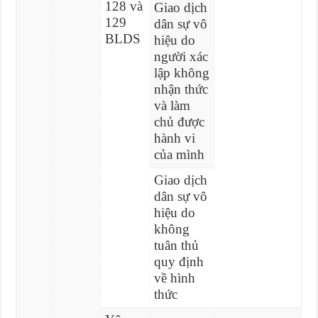
128 và
Giao dịch
129
dân sự vô
BLDS
hiệu do
người xác
lập không
nhận thức
và làm
chủ được
hành vi
của mình
Giao dịch
dân sự vô
hiệu do
không
tuân thủ
quy định
về hình
thức