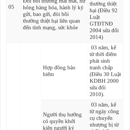
Đòi bồi thường mất mát, hư
thường thiệt
05
hỏng hàng hóa, hành lý ký
hại (Điều 92
gửi, bao gửi, đòi bồi
Luật
thường thiệt hại liên quan
GTĐTNĐ
đến tính mạng, sức khỏe
2004 sửa đổi
2014)
03 năm, kể
từ thời điểm
phát sinh
Hợp đồng bảo
tranh chấp
hiểm
(Điều 30 Luật
KDBH 2000
sửa đổi
2010).
03 năm, kể
từ ngày công
Người thụ hưởng
cụ chuyển
có quyền khởi
nhượng bị từ
kiện người ký