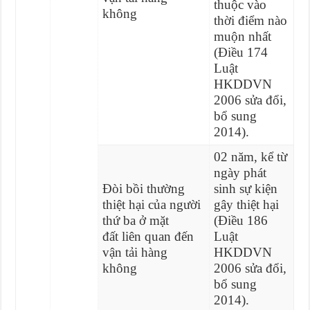
thuộc vào
không
thời điểm nào
muộn nhất
(Điều 174
Luật
HKDDVN
2006 sửa đổi,
bổ sung
2014).
02 năm, kể từ
ngày phát
Đòi bồi thường
sinh sự kiện
thiệt hại của người
gây thiệt hại
thứ ba ở mặt
(Điều 186
đất liên quan đến
Luật
vận tải hàng
HKDDVN
không
2006 sửa đổi,
bổ sung
2014).