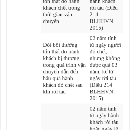
tổn thất do hành
hành khách
khách chết trong
rời tàu (Điều
thời gian vận
214
chuyển
BLHHVN
2015)
02 năm tính
Đòi bồi thường
từ ngày người
tổn thất do hành
đó chết,
khách bị thương
nhưng không
trong quá trình vận
được quá 03
chuyển dẫn đến
năm, kể từ
hậu quả hành
ngày rời tàu
khách đó chết sau
(Điều 214
khi rời tàu
BLHHVN
2015)
02 năm tính
từ ngày hành
khách rời tàu
hoặc ngày lẽ