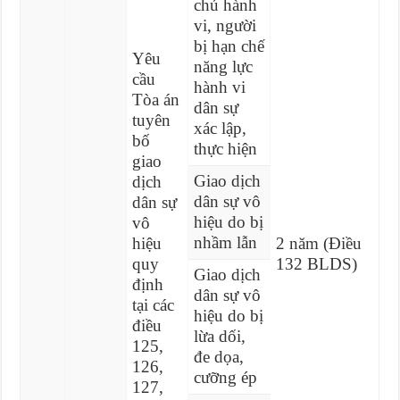
chủ hành
vi, người
bị hạn chế
Yêu
năng lực
cầu
hành vi
Tòa án
dân sự
tuyên
xác lập,
bố
thực hiện
giao
Giao dịch
dịch
dân sự vô
dân sự
hiệu do bị
vô
nhầm lẫn
hiệu
2 năm (Điều
quy
132 BLDS)
Giao dịch
định
dân sự vô
tại các
hiệu do bị
điều
lừa dối,
125,
đe dọa,
126,
cưỡng ép
127,