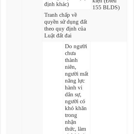
kiện (Điều
định khác)
155 BLDS)
Tranh chấp về
quyền sử dụng đất
theo quy định của
Luật đất đai
Do người
chưa
thành
niên,
người mất
năng lực
hành vi
dân sự,
người có
khó khăn
trong
nhận
thức, làm