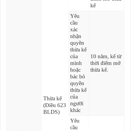
kế
Yêu
cầu
xác
nhận
quyền
thừa kế
của
10 năm, kể từ
mình
thời điểm mở
hoặc
thừa kế.
bác bỏ
quyền
thừa kế
của
Thừa kế
người
(Điều 623
khác
BLDS)
Yêu
cầu