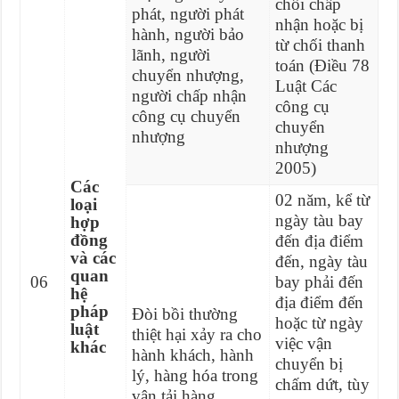
chối chấp
phát, người phát
nhận hoặc bị
hành, người bảo
từ chối thanh
lãnh, người
toán (Điều 78
chuyển nhượng,
Luật Các
người chấp nhận
công cụ
công cụ chuyển
chuyển
nhượng
nhượng
2005)
Các
02 năm, kể từ
loại
ngày tàu bay
hợp
đồng
đến địa điểm
và các
đến, ngày tàu
quan
06
bay phải đến
hệ
địa điểm đến
pháp
Đòi bồi thường
hoặc từ ngày
luật
thiệt hại xảy ra cho
việc vận
khác
hành khách, hành
chuyển bị
lý, hàng hóa trong
chấm dứt, tùy
vận tải hàng