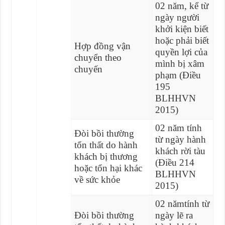
02 năm, kể từ
ngày người
khởi kiện biết
hoặc phải biết
Hợp đồng vận
quyền lợi của
chuyển theo
mình bị xâm
chuyến
phạm (Điều
195
BLHHVN
2015)
02 năm tính
Đòi bồi thường
từ ngày hành
tổn thất do hành
khách rời tàu
khách bị thương
(Điều 214
hoặc tổn hại khác
BLHHVN
về sức khỏe
2015)
02 nămtính từ
Đòi bồi thường
ngày lẽ ra