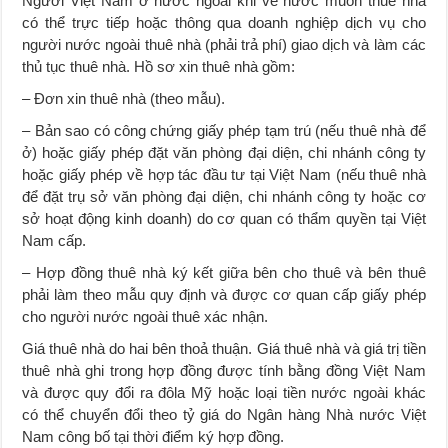
Người Việt Nam ở nước ngoài khi về nước muốn thuê nhà
có thể trực tiếp hoặc thông qua doanh nghiệp dịch vụ cho
người nước ngoài thuê nhà (phải trả phí) giao dịch và làm các
thủ tục thuê nhà. Hồ sơ xin thuê nhà gồm:
– Đơn xin thuê nhà (theo mẫu).
– Bản sao có công chứng giấy phép tạm trú (nếu thuê nhà để
ở) hoặc giấy phép đặt văn phòng đại diện, chi nhánh công ty
hoặc giấy phép về hợp tác đầu tư tại Việt Nam (nếu thuê nhà
để đặt trụ sở văn phòng đại diện, chi nhánh công ty hoặc cơ
sở hoạt động kinh doanh) do cơ quan có thẩm quyền tại Việt
Nam cấp.
– Hợp đồng thuê nhà ký kết giữa bên cho thuê và bên thuê
phải làm theo mẫu quy định và được cơ quan cấp giấy phép
cho người nước ngoài thuê xác nhận.
Giá thuê nhà do hai bên thoả thuận. Giá thuê nhà và giá trị tiền
thuê nhà ghi trong hợp đồng được tính bằng đồng Việt Nam
và được quy đổi ra đôla Mỹ hoặc loại tiền nước ngoài khác
có thể chuyển đổi theo tỷ giá do Ngân hàng Nhà nước Việt
Nam công bố tại thời điểm ký hợp đồng.