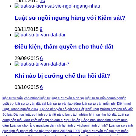
15/11/2015
10
Luật sư ngồi ngang hàng với Kiểm sát?
03/11/2015
9
Điều kiện, thẩm quyền cho thuê đất
29/09/2015
6
Khi nào bị cưỡng chế thu hồi đất?
03/10/2015
6
luật sư tư vấn
văn phòng luật sư
luật sư tư vấn hình sự
luật sư tư vấn doanh nghiệp
Luật sư
luật sư tư vấn đất đai
luật sư tư vấn lao động
luật sư tư vấn miễn phí
Điểm mới
Luật Doanh nghiệp 2014
7 lý do nên yêu cô gái học luật
Khiếu nại
trường hợp thu hồi đất
Bộ luật Dân sự
luật sư hình sự
án lệ
năng lực trách nhiệm hình sự
thu hồi đất
Luật sư
cung cấp mẫu đơn khởi kiện vụ án dân sự tại Tòa án
Công khai danh tính người mua
dâm
Luật sư cho rằng mua bán dâm chỉ là hành vi vi phạm hành chính?
Luật sư so sánh
quy định tội phạm về ma túy trong blhs 2015 và 1999
Luật sư tư vấn thủ tục tạm hoãn