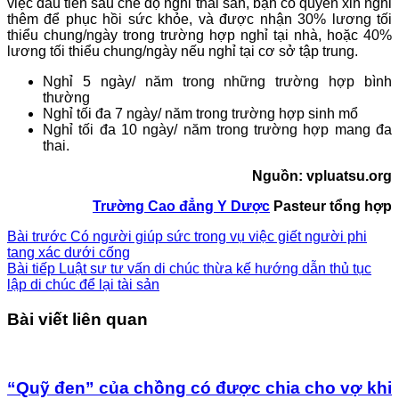
việc đầu tiên sau chế độ nghỉ thai sản, bạn có quyền xin nghỉ
thêm để phục hồi sức khỏe, và được nhận 30% lương tối
thiểu chung/ngày trong trường hợp nghỉ tại nhà, hoặc 40%
lương tối thiểu chung/ngày nếu nghỉ tại cơ sở tập trung.
Nghỉ 5 ngày/ năm trong những trường hợp bình
thường
Nghỉ tối đa 7 ngày/ năm trong trường hợp sinh mổ
Nghỉ tối đa 10 ngày/ năm trong trường hợp mang đa
thai.
Nguồn: vpluatsu.org
Trường Cao đẳng Y Dược
Pasteur tổng hợp
Bài trước
Có người giúp sức trong vụ việc giết người phi
tang xác dưới cống
Bài tiếp
Luật sư tư vấn di chúc thừa kế hướng dẫn thủ tục
lập di chúc để lại tài sản
Bài viết liên quan
“Quỹ đen” của chồng có được chia cho vợ khi