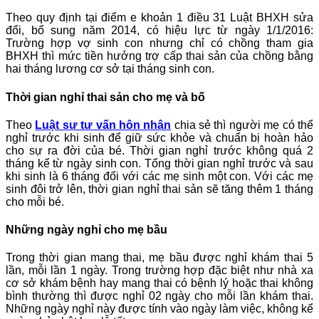
Theo quy định tại điểm e khoản 1 điều 31 Luật BHXH sửa
đổi, bổ sung năm 2014, có hiệu lực từ ngày 1/1/2016:
Trường hợp vợ sinh con nhưng chỉ có chồng tham gia
BHXH thì mức tiền hưởng trợ cấp thai sản của chồng bằng
hai tháng lương cơ sở tại tháng sinh con.
Thời gian nghỉ thai sản cho mẹ và bố
Theo
Luật sư tư vấn hôn nhân
chia sẻ thì người mẹ có thể
nghỉ trước khi sinh để giữ sức khỏe và chuẩn bị hoàn hảo
cho sự ra đời của bé. Thời gian nghỉ trước không quá 2
tháng kể từ ngày sinh con. Tổng thời gian nghỉ trước và sau
khi sinh là 6 tháng đối với các mẹ sinh một con. Với các mẹ
sinh đôi trở lên, thời gian nghỉ thai sản sẽ tăng thêm 1 tháng
cho mỗi bé.
Những ngày nghỉ cho mẹ bầu
Trong thời gian mang thai, mẹ bầu được nghỉ khám thai 5
lần, mỗi lần 1 ngày. Trong trường hợp đặc biệt như nhà xa
cơ sở khám bệnh hay mang thai có bệnh lý hoặc thai không
bình thường thì được nghỉ 02 ngày cho mỗi lần khám thai.
Những ngày nghỉ này được tính vào ngày làm việc, không kể