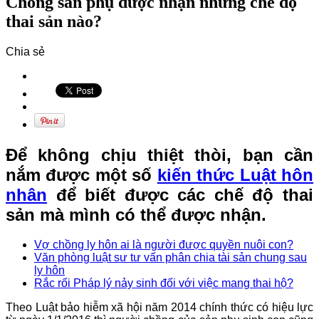
Chồng sản phụ được nhận những chế độ
thai sản nào?
Chia sẻ
Để không chịu thiệt thòi, bạn cần
nắm được một số
kiến thức Luật hôn
nhân
để biết được các chế độ thai
sản mà mình có thể được nhận.
Vợ chồng ly hôn ai là người được quyền nuôi con?
Văn phòng luật sư tư vấn phân chia tài sản chung sau
ly hôn
Rắc rối Pháp lý nảy sinh đối với việc mang thai hộ?
Theo Luật bảo hiễm xã hội năm 2014 chính thức có hiệu lực