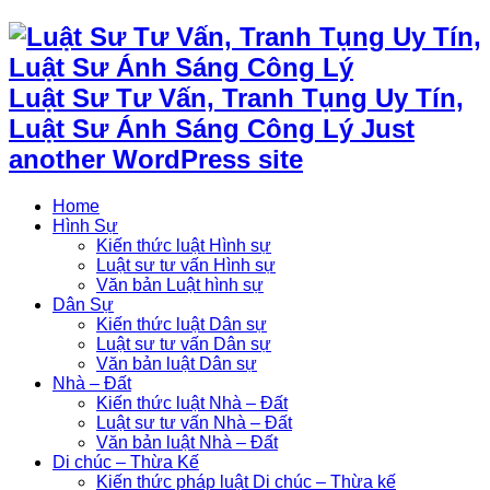
Luật Sư Tư Vấn, Tranh Tụng Uy Tín,
Luật Sư Ánh Sáng Công Lý Just
another WordPress site
Home
Hình Sự
Kiến thức luật Hình sự
Luật sư tư vấn Hình sự
Văn bản Luật hình sự
Dân Sự
Kiến thức luật Dân sự
Luật sư tư vấn Dân sự
Văn bản luật Dân sự
Nhà – Đất
Kiến thức luật Nhà – Đất
Luật sư tư vấn Nhà – Đất
Văn bản luật Nhà – Đất
Di chúc – Thừa Kế
Kiến thức pháp luật Di chúc – Thừa kế