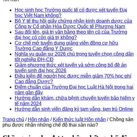
Học sinh học Trường quốc tế có được xét tuyển Đại
học Việt Nam không?
Bộ Y tế thu hồi giấy chứng nhận kinh doanh dược của
Công ty Cổ phần Hóa Dược Quốc tế Phương Nam
Sau đổi tên, giá trị văn bằng theo tên cũ của Trường
đại học có còn giá trị không?
Cơ chế mở tuyển dụng giảng viên đồng cơ hữu
Trường Cao đẳng Y Dược
Nghĩa vụ quân sự 2026 chú trọng tuyển chọn công dân
tốt nghiệp ĐH-CĐ
Giảm phương thức xét tuyển và sớm công bố đề án
tuyển sinh đại học 2026
Điều kiện để người học được miễn giảm 70% học phí
Cao đẳng Dược?
Điểm chuẩn của Trường Đại học Luật Hà Nội trong hai
năm gần đây
Hướng dẫn khám, chữa bệnh chuyển tuyến bảo hiểm y
tế năm 2024
Hướng dẫn sinh viên đăng ký tạm vắng, tạm trú Online
Trang chủ
/
Hôn nhân
/
Kiến thức luật Hôn nhân
/
Chồng sản
phụ được nhận những chế độ thai sản nào?