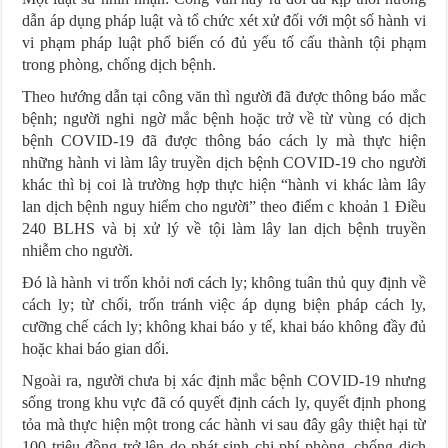
dẫn áp dụng pháp luật và tổ chức xét xử đối với một số hành vi
vi phạm pháp luật phổ biến có đủ yếu tố cấu thành tội phạm
trong phòng, chống dịch bệnh.
Theo hướng dẫn tại công văn thì người đã được thông báo mắc
bệnh; người nghi ngờ mắc bệnh hoặc trở về từ vùng có dịch
bệnh COVID-19 đã được thông báo cách ly mà thực hiện
những hành vi làm lây truyền dịch bệnh COVID-19 cho người
khác thì bị coi là trường hợp thực hiện “hành vi khác làm lây
lan dịch bệnh nguy hiểm cho người” theo điểm c khoản 1 Điều
240 BLHS và bị xử lý về tội làm lây lan dịch bệnh truyền
nhiễm cho người.
Đó là hành vi trốn khỏi nơi cách ly; không tuân thủ quy định về
cách ly; từ chối, trốn tránh việc áp dụng biện pháp cách ly,
cưỡng chế cách ly; không khai báo y tế, khai báo không đầy đủ
hoặc khai báo gian dối.
Ngoài ra, người chưa bị xác định mắc bệnh COVID-19 nhưng
sống trong khu vực đã có quyết định cách ly, quyết định phong
tỏa mà thực hiện một trong các hành vi sau đây gây thiệt hại từ
100 triệu đồng trở lên do phát sinh chi phí phòng, chống dịch