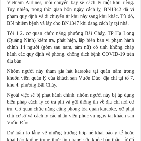
Vietnam Airlines, mỗi chuyến bay sẽ cách ly một khu riêng.
Tuy nhiên, trong thời gian bốn ngày cách ly, BN1342 đã vi
phạm quy định và di chuyển từ khu này sang khu khác. Từ đó,
BN nhiễm bệnh và lây cho BN1347 khi đang cách ly tại nhà.
Tối 1-2, cơ quan chức năng phường Bãi Cháy, TP Hạ Long
(Quảng Ninh) kiểm tra, phát hiện, lập biên bản vi phạm hành
chính 14 người (gồm sáu nam, tám nữ) cố tình không chấp
hành các quy định về phòng, chống dịch bệnh COVID-19 trên
địa bàn.
Nhóm người này tham gia hát karaoke tại quán nằm trong
khuôn viên quản lý của khách sạn Vườn Đào, địa chỉ tại tổ 7,
khu 4, phường Bãi Cháy.
Ngoài việc sẽ bị phạt hành chính, nhóm người này bị áp dụng
biện pháp cách ly có trả phí và gửi thông tin về địa chỉ nơi cư
trú. Cơ quan chức năng cũng phong tỏa quán karaoke, xử phạt
chủ cơ sở và cách ly các nhân viên phục vụ ngay tại khách sạn
Vườn Đào…
Dư luận lo lắng về những trường hợp né khai báo y tế hoặc
khai báo không trung thực tình trạng sức khỏe bản thân, từ đó