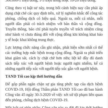
500.000-1 triệu đồng, 1-3 triệu đồng hoặc 10-20 triệu đồng.
Cũng theo vị luật sư này, trong bối cảnh hiện nay cần phải áp
dụng chặt chẽ các quy định trên, xử lý nghiêm khắc để công tác
phòng, chống dịch có hiệu quả. Ngoài ra, mỗi cá nhân, mỗi
người dân phải có trách nhiệm với bản thân và cộng đồng.
Truyền thông, báo chí phải tuyên truyền về trách nhiệm cũng
như hành vi chưa đúng đối với cộng đồng khi không khai báo
y tế hoặc khai không trung thực.
Lực lượng chức năng cần ghi nhận, phát hiện sớm nhất có thể
các trường hợp mắc bệnh trong cộng đồng. Ngoài ra phải triển
khai giám sát, cách ly chặt chẽ hơn nữa; liệt kê đầy đủ danh
sách tiếp xúc với người bệnh hoặc người nghi nhiễm, kể cả
những người tiếp xúc với người tiếp xúc gần với người bệnh.
TAND Tối cao kịp thời hướng dẫn
Để góp phần ngăn chặn sự gia tăng phức tạp của dịch bệnh
COVID-19, Hội đồng Thẩm phán TAND Tối cao đã ban hành
Công văn 45 ngày 30-3-2020 về việc xét xử tội phạm liên quan
đến phòng, chống dịch bệnh COVID-19.
Một luật sư nhìn nhận: Công văn này ra đời đã kịp thời hướng