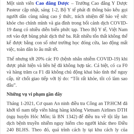
Một sinh viên
Cao đẳng Dược
– Trường Cao đẳng Y Dược
Pasteur cập nhật, sáng 1-2, Bộ Y tế phát đi thông báo kêu gọi
người dân cùng nâng cao ý thức, trách nhiệm để bảo vệ sức
khỏe cho chính mình và gia đình trong bối cảnh dịch COVID-
19 đang có nhiều diễn biến phức tạp. Theo Bộ Y tế, Việt Nam
rơi vào đợt bùng phát dịch thứ ba. Rất nhiều tổn thất không thể
kể được bằng con số như trường học đóng cửa, lao động mất
việc, toàn dân lo âu mất tết.
Thế nhưng tới 20% các F0 (bệnh nhân nhiễm COVID-19) khi
được phát hiện và liên hệ đã không hợp tác. Cá biệt, có ca F0
và hàng trăm ca F1 đã không chủ động khai báo tình thế nguy
cấp, từ chối giao tiếp với lý do: “Tôi rất khỏe, tôi có làm sao
đâu”.
Những vụ vi phạm gần đây
Tháng 1-2021, Cơ quan An ninh điều tra Công an TP.HCM đã
khởi tố nam tiếp viên hãng hàng không Vietnam Airlines DTH
(ngụ huyện Hóc Môn; là BN 1342) để điều tra về tội lây lan
dịch bệnh truyền nhiễm nguy hiểm cho người khác theo Điều
240 BLHS. Theo đó, quá trình cách ly tại khu cách ly của