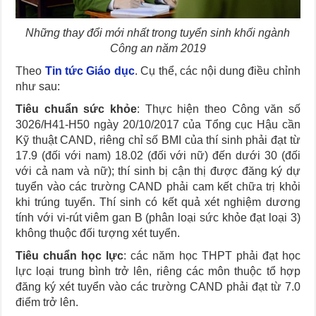
Những thay đổi mới nhất trong tuyển sinh khối ngành
Công an năm 2019
Theo
Tin tức Giáo dục
. Cụ thể, các nội dung điều chỉnh
như sau:
Tiêu chuẩn sức khỏe
: Thực hiện theo Công văn số
3026/H41-H50 ngày 20/10/2017 của Tổng cục Hậu cần
Kỹ thuật CAND, riêng chỉ số BMI của thí sinh phải đạt từ
17.9 (đối với nam) 18.02 (đối với nữ) đến dưới 30 (đối
với cả nam và nữ); thí sinh bị cận thị được đăng ký dự
tuyển vào các trường CAND phải cam kết chữa trị khỏi
khi trúng tuyển. Thí sinh có kết quả xét nghiệm dương
tính với vi-rút viêm gan B (phân loại sức khỏe đạt loại 3)
không thuộc đối tượng xét tuyển.
Tiêu chuẩn học lực
: các năm học THPT phải đạt học
lực loại trung bình trở lên, riêng các môn thuộc tổ hợp
đăng ký xét tuyển vào các trường CAND phải đạt từ 7.0
điểm trở lên.