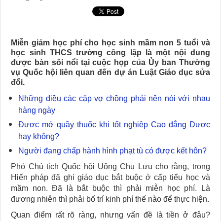
Nghĩa vụ quân sự 2026 chú trọng tuyển chọn công dân tốt nghiệp 
Giảm phương thức xét tuyển và sớm công bố đề án tuyển sinh đại họ
Miễn giảm học phí cho học sinh mầm non 5 tuổi và
Điều kiện để người học được miễn giảm 70% học phí Cao đẳng Dượ
học sinh THCS trường công lập là một nội dung
Điểm chuẩn của Trường Đại học Luật Hà Nội trong hai năm gần đây
được bàn sôi nổi tại cuộc họp của Ủy ban Thường
vụ Quốc hội liên quan đến dự án Luật Giáo dục sửa
Hướng dẫn khám, chữa bệnh chuyển tuyến bảo hiểm y tế năm 2024
đổi.
Hướng dẫn sinh viên đăng ký tạm vắng, tạm trú Online
Những điều các cặp vợ chồng phải nên nói với nhau
hàng ngày
Được mở quầy thuốc khi tốt nghiệp Cao đẳng Dược
hay không?
Người đang chấp hành hình phạt tù có được kết hôn?
Phó Chủ tịch Quốc hội Uông Chu Lưu cho rằng, trong
Hiến pháp đã ghi giáo dục bắt buộc ở cấp tiểu học và
mầm non. Đã là bắt buộc thì phải miễn học phí. Là
đương nhiên thì phải bố trí kinh phí thế nào để thực hiện.
Quan điểm rất rõ ràng, nhưng vấn đề là tiền ở đâu?