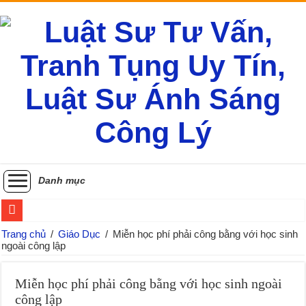
Danh mục
Học sinh học Trường quốc tế có được xét tuyển Đại học Việt Nam k
Trang chủ
/
Giáo Dục
/
Miễn học phí phải công bằng với học sinh
ngoài công lập
Bộ Y tế thu hồi giấy chứng nhận kinh doanh dược của Công ty Cổ 
Sau đổi tên, giá trị văn bằng theo tên cũ của Trường đại học có còn gi
Miễn học phí phải công bằng với học sinh ngoài
công lập
Cơ chế mở tuyển dụng giảng viên đồng cơ hữu Trường Cao đẳng Y 