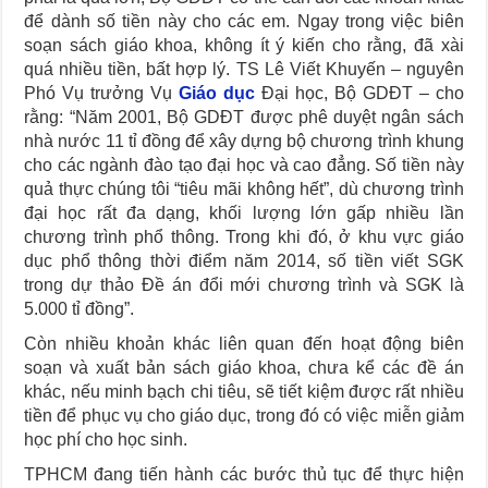
để dành số tiền này cho các em. Ngay trong việc biên
soạn sách giáo khoa, không ít ý kiến cho rằng, đã xài
quá nhiều tiền, bất hợp lý. TS Lê Viết Khuyến – nguyên
Phó Vụ trưởng Vụ
Giáo dục
Đại học, Bộ GDĐT – cho
rằng: “Năm 2001, Bộ GDĐT được phê duyệt ngân sách
nhà nước 11 tỉ đồng để xây dựng bộ chương trình khung
cho các ngành đào tạo đại học và cao đẳng. Số tiền này
quả thực chúng tôi “tiêu mãi không hết”, dù chương trình
đại học rất đa dạng, khối lượng lớn gấp nhiều lần
chương trình phổ thông. Trong khi đó, ở khu vực giáo
dục phổ thông thời điểm năm 2014, số tiền viết SGK
trong dự thảo Đề án đổi mới chương trình và SGK là
5.000 tỉ đồng”.
Còn nhiều khoản khác liên quan đến hoạt động biên
soạn và xuất bản sách giáo khoa, chưa kể các đề án
khác, nếu minh bạch chi tiêu, sẽ tiết kiệm được rất nhiều
tiền để phục vụ cho giáo dục, trong đó có việc miễn giảm
học phí cho học sinh.
TPHCM đang tiến hành các bước thủ tục để thực hiện