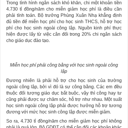
Trong tình hình ngân sách khó khăn, chi một khoản tiền
4.730 tỉ đồng/năm cho miễn giảm học phí là điều cần
phải tính toán. Bộ trưởng Phùng Xuân Nhạ khẳng định
đủ tiền để miễn học phí cho học sinh THCS, hỗ trợ học
phí cho học sinh ngoài công lập. Nguồn kinh phí thực
hiện được lấy từ việc cân đối trong 20% chi ngân sách
cho giáo dục đào tạo.
Miễn học phí phải công bằng với học sinh ngoài công
lập
Đương nhiên là phải hỗ trợ cho học sinh của trường
ngoài công lập, bởi vì đó là sự công bằng. Các em đều
thuộc đối tượng giáo dục bắt buộc, vậy thì công hay tư
cũng phải được sự chăm sóc, hỗ trợ như nhau. Một suất
học sinh ngoài công lập phải được hưởng hỗ trợ tương
đương với mức học sinh công lập được miễn giảm.
So ra, 4.730 tỉ đồng/năm cho miễn giảm học phí không
phải là quá lớn, Bộ GDĐT có thể cân đối các khoản khác