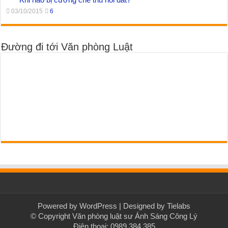
03/10/2015
6
Đường đi tới Văn phòng Luật
Powered by
WordPress
| Designed by
Tielabs
© Copyright Văn phòng luật sư Ánh Sáng Công Lý
Điện thoại: 0989.384.385