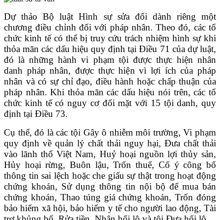
Dự thảo Bộ luật Hình sự sửa đổi dành riêng một
chương điều chỉnh đối với pháp nhân. Theo đó, các tổ
chức kinh tế có thể bị truy cứu trách nhiệm hình sự khi
thỏa mãn các dấu hiệu quy định tại Điều 71 của dự luật,
đó là những hành vi phạm tội được thực hiện nhân
danh pháp nhân, được thực hiện vì lợi ích của pháp
nhân và có sự chỉ đạo, điều hành hoặc chấp thuận của
pháp nhân. Khi thỏa mãn các dấu hiệu nói trên, các tổ
chức kinh tế có nguy cơ đối mặt với 15 tội danh, quy
định tại Điều 73.
Cụ thể, đó là các tội Gây ô nhiễm môi trường, Vi phạm
quy định về quản lý chất thải nguy hại, Đưa chất thải
vào lãnh thổ Việt Nam, Huỷ hoại nguồn lợi thủy sản,
Hủy hoại rừng, Buôn lậu, Trốn thuế, Cố ý công bố
thông tin sai lệch hoặc che giấu sự thật trong hoạt động
chứng khoán, Sử dụng thông tin nội bộ để mua bán
chứng khoán, Thao túng giá chứng khoán, Trốn đóng
bảo hiểm xã hội, bảo hiểm y tế cho người lao động, Tài
trợ khủng bố, Rửa tiền, Nhận hối lộ và tội Đưa hối lộ.