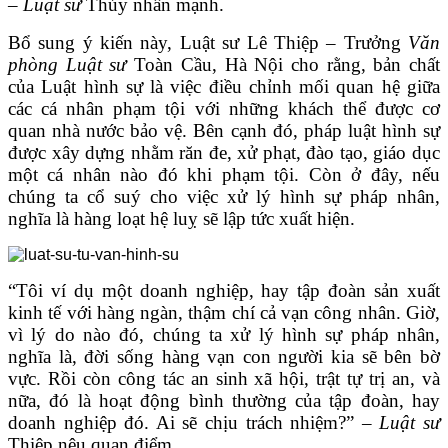
–
Luật sư
Thúy nhấn mạnh.
Bổ sung ý kiến này, Luật sư Lê Thiệp – Trưởng
Văn
phòng Luật sư
Toàn Cầu, Hà Nội cho rằng, bản chất
của Luật hình sự là việc điều chỉnh mối quan hệ giữa
các cá nhân phạm tội với những khách thể được cơ
quan nhà nước bảo vệ. Bên cạnh đó, pháp luật hình sự
được xây dựng nhằm răn đe, xử phạt, đào tạo, giáo dục
một cá nhân nào đó khi phạm tội. Còn ở đây, nếu
chúng ta cổ suý cho việc xử lý hình sự pháp nhân,
nghĩa là hàng loạt hệ luỵ sẽ lập tức xuất hiện.
“Tôi ví dụ một doanh nghiệp, hay tập đoàn sản xuất
kinh tế với hàng ngàn, thậm chí cả vạn công nhân. Giờ,
vì lý do nào đó, chúng ta xử lý hình sự pháp nhân,
nghĩa là, đời sống hàng vạn con người kia sẽ bên bờ
vực. Rồi còn công tác an sinh xã hội, trật tự trị an, và
nữa, đó là hoạt động bình thường của tập đoàn, hay
doanh nghiệp đó. Ai sẽ chịu trách nhiệm?” –
Luật sư
Thiệp nêu quan điểm.