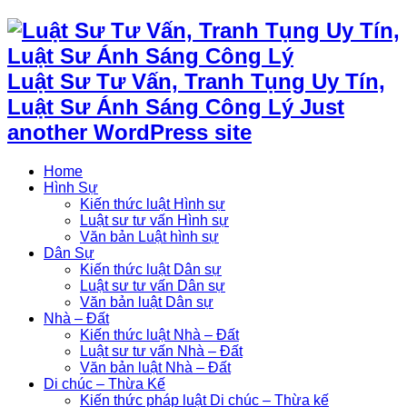
Luật Sư Tư Vấn, Tranh Tụng Uy Tín,
Luật Sư Ánh Sáng Công Lý Just
another WordPress site
Home
Hình Sự
Kiến thức luật Hình sự
Luật sư tư vấn Hình sự
Văn bản Luật hình sự
Dân Sự
Kiến thức luật Dân sự
Luật sư tư vấn Dân sự
Văn bản luật Dân sự
Nhà – Đất
Kiến thức luật Nhà – Đất
Luật sư tư vấn Nhà – Đất
Văn bản luật Nhà – Đất
Di chúc – Thừa Kế
Kiến thức pháp luật Di chúc – Thừa kế