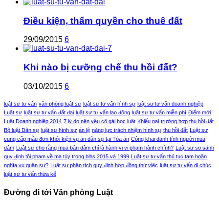
Điều kiện, thẩm quyền cho thuê đất
29/09/2015
6
Khi nào bị cưỡng chế thu hồi đất?
03/10/2015
6
luật sư tư vấn
văn phòng luật sư
luật sư tư vấn hình sự
luật sư tư vấn doanh nghiệp
Luật sư
luật sư tư vấn đất đai
luật sư tư vấn lao động
luật sư tư vấn miễn phí
Điểm mới
Luật Doanh nghiệp 2014
7 lý do nên yêu cô gái học luật
Khiếu nại
trường hợp thu hồi đất
Bộ luật Dân sự
luật sư hình sự
án lệ
năng lực trách nhiệm hình sự
thu hồi đất
Luật sư
cung cấp mẫu đơn khởi kiện vụ án dân sự tại Tòa án
Công khai danh tính người mua
dâm
Luật sư cho rằng mua bán dâm chỉ là hành vi vi phạm hành chính?
Luật sư so sánh
quy định tội phạm về ma túy trong blhs 2015 và 1999
Luật sư tư vấn thủ tục tạm hoãn
nghĩa vụ quân sự?
Luật sư phân tích quy định hợp đồng thử việc
luật sư tư vấn di chúc
luật sư tư vấn thừa kế
Đường đi tới Văn phòng Luật