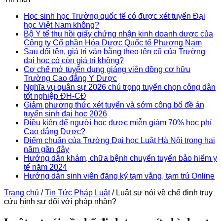
Học sinh học Trường quốc tế có được xét tuyển Đại
học Việt Nam không?
Bộ Y tế thu hồi giấy chứng nhận kinh doanh dược của
Công ty Cổ phần Hóa Dược Quốc tế Phương Nam
Sau đổi tên, giá trị văn bằng theo tên cũ của Trường
đại học có còn giá trị không?
Cơ chế mở tuyển dụng giảng viên đồng cơ hữu
Trường Cao đẳng Y Dược
Nghĩa vụ quân sự 2026 chú trọng tuyển chọn công dân
tốt nghiệp ĐH-CĐ
Giảm phương thức xét tuyển và sớm công bố đề án
tuyển sinh đại học 2026
Điều kiện để người học được miễn giảm 70% học phí
Cao đẳng Dược?
Điểm chuẩn của Trường Đại học Luật Hà Nội trong hai
năm gần đây
Hướng dẫn khám, chữa bệnh chuyển tuyến bảo hiểm y
tế năm 2024
Hướng dẫn sinh viên đăng ký tạm vắng, tạm trú Online
Trang chủ
/
Tin Tức Pháp Luật
/
Luật sư nói về chế định truy
cứu hình sự đối với pháp nhân?