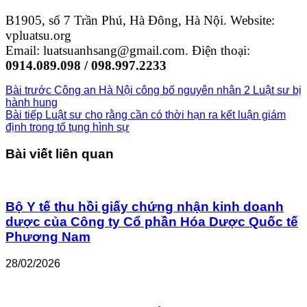
B1905, số 7 Trần Phú, Hà Đông, Hà Nội. Website:
vpluatsu.org
Email: luatsuanhsang@gmail.com. Điện thoại:
0914.089.098 / 098.997.2233
Bài trước
Công an Hà Nội công bố nguyên nhân 2 Luật sư bị
hành hung
Bài tiếp
Luật sư cho rằng cần có thời hạn ra kết luận giám
định trong tố tụng hình sự
Bài viết liên quan
Bộ Y tế thu hồi giấy chứng nhận kinh doanh
dược của Công ty Cổ phần Hóa Dược Quốc tế
Phương Nam
28/02/2026