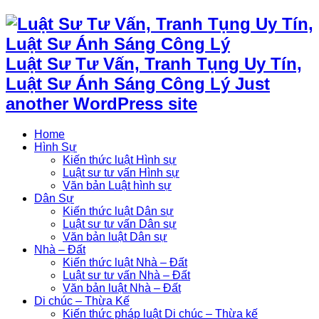
Luật Sư Tư Vấn, Tranh Tụng Uy Tín,
Luật Sư Ánh Sáng Công Lý Just
another WordPress site
Home
Hình Sự
Kiến thức luật Hình sự
Luật sư tư vấn Hình sự
Văn bản Luật hình sự
Dân Sự
Kiến thức luật Dân sự
Luật sư tư vấn Dân sự
Văn bản luật Dân sự
Nhà – Đất
Kiến thức luật Nhà – Đất
Luật sư tư vấn Nhà – Đất
Văn bản luật Nhà – Đất
Di chúc – Thừa Kế
Kiến thức pháp luật Di chúc – Thừa kế