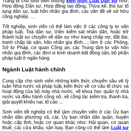
Trang bị cho sinh viên những
kiến thức Luật Dân sự
như:
Hợp đồng Dân sự, Hợp đồng lao động, Thừa kế, thủ tục tố
tụng dân sự, luật hôn nhân gia đình, các vấn đề về sở hữu
công nghiệp . . .
Tốt nghiệp, sinh viên có thể làm việc ở các công ty tư vấn
pháp luật, Toà dân sự, Viện kiểm sát nhân dân, hoặc trở
thành luật sư chuyên về dân sự như trang chấp nợ, đất đai,
tranh chấp tài sản, hôn nhân gia đình…; làm ở các Phòng,
Sở tư Pháp, cơ quan Công an, các Trung tâm tư vấn hôn
nhân gia đình, các đơn vị kinh doanh bất động sản, bộ phận
pháp luật ở ngân hàng
Ngành Luật hành chính
Cung cấp cho sinh viên những kiến thức chuyên sâu về lý
luận Nhà nước và pháp luật, kiến thức về cơ cấu tổ chức và
hoạt động của bộ máy nhà nước, về khoa học quản lý nhà
nước và điều hành công sở, về công tác kiểm tra, thanh tra,
giải quyết khiếu nại, tố cáo …
Sinh viên tốt nghiệp có thể làm chuyên viên ở các Ủy ban
nhân dân phường xã, các Ủy ban nhân dân quận, huyện
hoặc cấp tỉnh, hoặc cơ quan khác như: Hải quan, cơ quan
thuế, các cửa khẩu, sân bay. Bạn cũng có thể làm
Luật sư