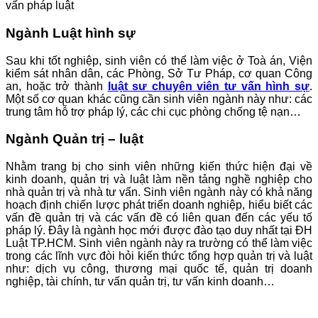
vấn pháp luật
Ngành Luật hình sự
Sau khi tốt nghiệp, sinh viên có thể làm việc ở Toà án, Viện
kiểm sát nhân dân, các Phòng, Sở Tư Pháp, cơ quan Công
an, hoặc trở thành
luật sư chuyên viên tư vấn hình sự
.
Một số cơ quan khác cũng cần sinh viên ngành này như: các
trung tâm hỗ trợ pháp lý, các chi cục phòng chống tệ nạn…
Ngành Quản trị – luật
Nhằm trang bị cho sinh viên những kiến thức hiện đại về
kinh doanh, quản trị và luật làm nền tảng nghề nghiệp cho
nhà quản trị và nhà tư vấn. Sinh viên ngành này có khả năng
hoạch định chiến lược phát triển doanh nghiệp, hiểu biết các
vấn đề quản trị và các vấn đề có liên quan đến các yếu tố
pháp lý. Đây là ngành học mới được đào tạo duy nhất tại ĐH
Luật TP.HCM. Sinh viên ngành này ra trường có thể làm việc
trong các lĩnh vực đòi hỏi kiến thức tổng hợp quản trị và luật
như: dịch vụ công, thương mại quốc tế, quản trị doanh
nghiệp, tài chính, tư vấn quản trị, tư vấn kinh doanh…