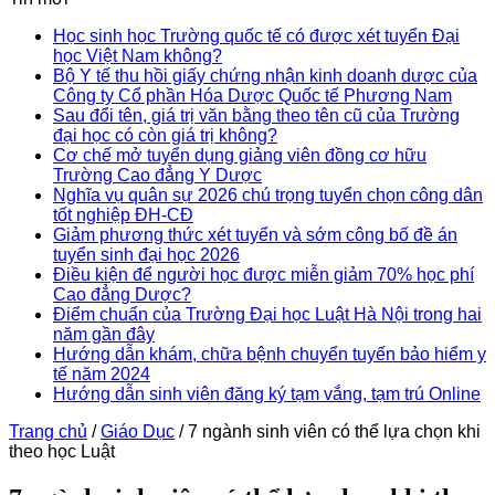
Học sinh học Trường quốc tế có được xét tuyển Đại
học Việt Nam không?
Bộ Y tế thu hồi giấy chứng nhận kinh doanh dược của
Công ty Cổ phần Hóa Dược Quốc tế Phương Nam
Sau đổi tên, giá trị văn bằng theo tên cũ của Trường
đại học có còn giá trị không?
Cơ chế mở tuyển dụng giảng viên đồng cơ hữu
Trường Cao đẳng Y Dược
Nghĩa vụ quân sự 2026 chú trọng tuyển chọn công dân
tốt nghiệp ĐH-CĐ
Giảm phương thức xét tuyển và sớm công bố đề án
tuyển sinh đại học 2026
Điều kiện để người học được miễn giảm 70% học phí
Cao đẳng Dược?
Điểm chuẩn của Trường Đại học Luật Hà Nội trong hai
năm gần đây
Hướng dẫn khám, chữa bệnh chuyển tuyến bảo hiểm y
tế năm 2024
Hướng dẫn sinh viên đăng ký tạm vắng, tạm trú Online
Trang chủ
/
Giáo Dục
/
7 ngành sinh viên có thể lựa chọn khi
theo học Luật