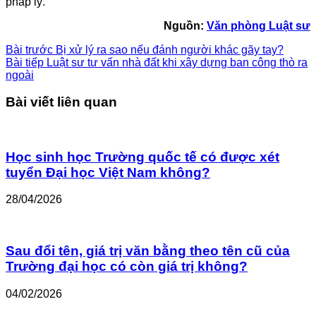
pháp lý.
Nguồn:
Văn phòng Luật sư
Bài trước
Bị xử lý ra sao nếu đánh người khác gãy tay?
Bài tiếp
Luật sư tư vấn nhà đất khi xây dựng ban công thò ra
ngoài
Bài viết liên quan
Học sinh học Trường quốc tế có được xét
tuyển Đại học Việt Nam không?
28/04/2026
Sau đổi tên, giá trị văn bằng theo tên cũ của
Trường đại học có còn giá trị không?
04/02/2026