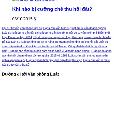
Khi nào bị cưỡng chế thu hồi đất?
03/10/2015
6
luật sư tư vấn
văn phòng luật sư
luật sư tư vấn hình sự
luật sư tư vấn doanh nghiệp
Luật sư
luật sư tư vấn đất đai
luật sư tư vấn lao động
luật sư tư vấn miễn phí
Điểm mới
Luật Doanh nghiệp 2014
7 lý do nên yêu cô gái học luật
Khiếu nại
trường hợp thu hồi đất
Bộ luật Dân sự
luật sư hình sự
án lệ
năng lực trách nhiệm hình sự
thu hồi đất
Luật sư
cung cấp mẫu đơn khởi kiện vụ án dân sự tại Tòa án
Công khai danh tính người mua
dâm
Luật sư cho rằng mua bán dâm chỉ là hành vi vi phạm hành chính?
Luật sư so sánh
quy định tội phạm về ma túy trong blhs 2015 và 1999
Luật sư tư vấn thủ tục tạm hoãn
nghĩa vụ quân sự?
Luật sư phân tích quy định hợp đồng thử việc
luật sư tư vấn di chúc
luật sư tư vấn thừa kế
Đường đi tới Văn phòng Luật