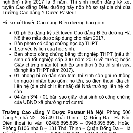
nghiệm) năm 2017 là 3 năm. Thí sinh muốn đăng ký xét
tuyển Cao đẳng Điều dưỡng hãy nộp hồ sơ tại địa chỉ của
Trường Cao đẳng Y Dược Pasteur.
Hồ sơ xét tuyển Cao đẳng Điều dưỡng bao gồm:
01 phiếu đăng ký xét tuyển Cao đẳng Điều dưỡng Hà
Nộitheo mẫu được áp dụng cho năm 2017.
Bản photo có công chứng học bạ THPT.
1 sơ yếu lý lịch của học sinh.
Bản photo công chứng bằng tốt nghiệp THPT (nếu thí
sinh đã tốt nghiệp cấp 3 từ năm 2016 về trước) hoặc
Giấy chứng nhận tốt nghiệp tạm thời (nếu thí sinh vừa
tốt nghiệp THPT năm 2017).
01 phong bì có dán sẵn tem, thí sinh cần ghi rõ thông
tin người nhận bao gồm: họ tên, số điện thoại, địa chỉ
liên hệ (địa chỉ chi tiết nhất) để Nhà trường liên hệ khi
cần.
04 ảnh 3*4 + 01 bản sao giấy khai sinh có công chứng
của UBND xã phường nơi cư trú.
Trường Cao đẳng Y Dược Pasteur Hà Nội
: Phòng 506
Tầng 5, nhà N2 – Số 49 Thái Thịnh – Q. Đống Đa – Hà Nội.
Điện thoại tư vấn: 02485.895.895 – 0948.895.895. Hoặc:
Phòng B106 nhà B – 131 Thái Thịnh – Quận Đống Đa – Hà