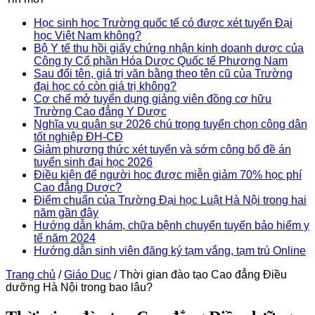
Học sinh học Trường quốc tế có được xét tuyển Đại
học Việt Nam không?
Bộ Y tế thu hồi giấy chứng nhận kinh doanh dược của
Công ty Cổ phần Hóa Dược Quốc tế Phương Nam
Sau đổi tên, giá trị văn bằng theo tên cũ của Trường
đại học có còn giá trị không?
Cơ chế mở tuyển dụng giảng viên đồng cơ hữu
Trường Cao đẳng Y Dược
Nghĩa vụ quân sự 2026 chú trọng tuyển chọn công dân
tốt nghiệp ĐH-CĐ
Giảm phương thức xét tuyển và sớm công bố đề án
tuyển sinh đại học 2026
Điều kiện để người học được miễn giảm 70% học phí
Cao đẳng Dược?
Điểm chuẩn của Trường Đại học Luật Hà Nội trong hai
năm gần đây
Hướng dẫn khám, chữa bệnh chuyển tuyến bảo hiểm y
tế năm 2024
Hướng dẫn sinh viên đăng ký tạm vắng, tạm trú Online
Trang chủ
/
Giáo Dục
/
Thời gian đào tạo Cao đẳng Điều
dưỡng Hà Nội trong bao lâu?