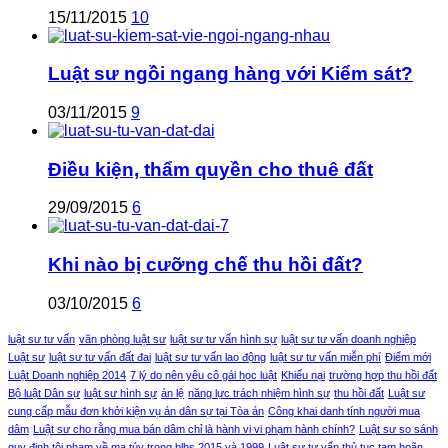
15/11/2015
10
Luật sư ngồi ngang hàng với Kiểm sát?
03/11/2015
9
Điều kiện, thẩm quyền cho thuê đất
29/09/2015
6
Khi nào bị cưỡng chế thu hồi đất?
03/10/2015
6
luật sư tư vấn
văn phòng luật sư
luật sư tư vấn hình sự
luật sư tư vấn doanh nghiệp
Luật sư
luật sư tư vấn đất đai
luật sư tư vấn lao động
luật sư tư vấn miễn phí
Điểm mới
Luật Doanh nghiệp 2014
7 lý do nên yêu cô gái học luật
Khiếu nại
trường hợp thu hồi đất
Bộ luật Dân sự
luật sư hình sự
án lệ
năng lực trách nhiệm hình sự
thu hồi đất
Luật sư
cung cấp mẫu đơn khởi kiện vụ án dân sự tại Tòa án
Công khai danh tính người mua
dâm
Luật sư cho rằng mua bán dâm chỉ là hành vi vi phạm hành chính?
Luật sư so sánh
quy định tội phạm về ma túy trong blhs 2015 và 1999
Luật sư tư vấn thủ tục tạm hoãn