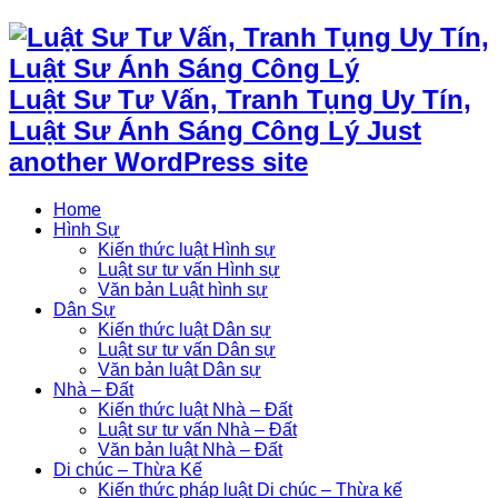
Luật Sư Tư Vấn, Tranh Tụng Uy Tín,
Luật Sư Ánh Sáng Công Lý Just
another WordPress site
Home
Hình Sự
Kiến thức luật Hình sự
Luật sư tư vấn Hình sự
Văn bản Luật hình sự
Dân Sự
Kiến thức luật Dân sự
Luật sư tư vấn Dân sự
Văn bản luật Dân sự
Nhà – Đất
Kiến thức luật Nhà – Đất
Luật sư tư vấn Nhà – Đất
Văn bản luật Nhà – Đất
Di chúc – Thừa Kế
Kiến thức pháp luật Di chúc – Thừa kế