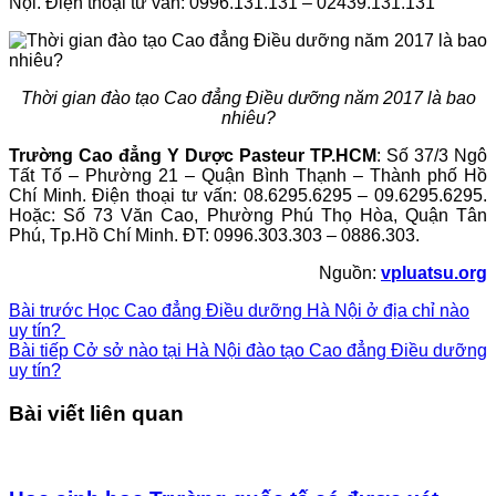
Nội. Điện thoại tư vấn: 0996.131.131 – 02439.131.131
Thời gian đào tạo Cao đẳng Điều dưỡng năm 2017 là bao
nhiêu?
Trường Cao đẳng Y Dược Pasteur TP.HCM
: Số 37/3 Ngô
Tất Tố – Phường 21 – Quận Bình Thạnh – Thành phố Hồ
Chí Minh. Điện thoại tư vấn: 08.6295.6295 – 09.6295.6295.
Hoặc: Số 73 Văn Cao, Phường Phú Thọ Hòa, Quận Tân
Phú, Tp.Hồ Chí Minh. ĐT: 0996.303.303 – 0886.303.
Nguồn:
vpluatsu.org
Bài trước
Học Cao đẳng Điều dưỡng Hà Nội ở địa chỉ nào
uy tín?
Bài tiếp
Cở sở nào tại Hà Nội đào tạo Cao đẳng Điều dưỡng
uy tín?
Bài viết liên quan