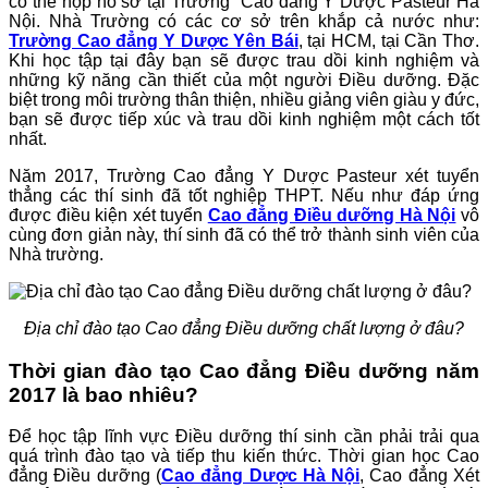
có thể nộp hồ sơ tại Trường Cao đẳng Y Dược Pasteur Hà
Nội. Nhà Trường có các cơ sở trên khắp cả nước như:
Trường Cao đẳng Y Dược Yên Bái
, tại HCM, tại Cần Thơ.
Khi học tập tại đây bạn sẽ được trau dồi kinh nghiệm và
những kỹ năng cần thiết của một người Điều dưỡng. Đặc
biệt trong môi trường thân thiện, nhiều giảng viên giàu y đức,
bạn sẽ được tiếp xúc và trau dồi kinh nghiệm một cách tốt
nhất.
Năm 2017, Trường Cao đẳng Y Dược Pasteur xét tuyển
thẳng các thí sinh đã tốt nghiệp THPT. Nếu như đáp ứng
được điều kiện xét tuyển
Cao đẳng Điều dưỡng Hà Nội
vô
cùng đơn giản này, thí sinh đã có thể trở thành sinh viên của
Nhà trường.
Địa chỉ đào tạo Cao đẳng Điều dưỡng chất lượng ở đâu?
Thời gian đào tạo Cao đẳng Điều dưỡng năm
2017 là bao nhiêu?
Để học tập lĩnh vực Điều dưỡng thí sinh cần phải trải qua
quá trình đào tạo và tiếp thu kiến thức. Thời gian học Cao
đẳng Điều dưỡng (
Cao đẳng Dược Hà Nội
, Cao đẳng Xét