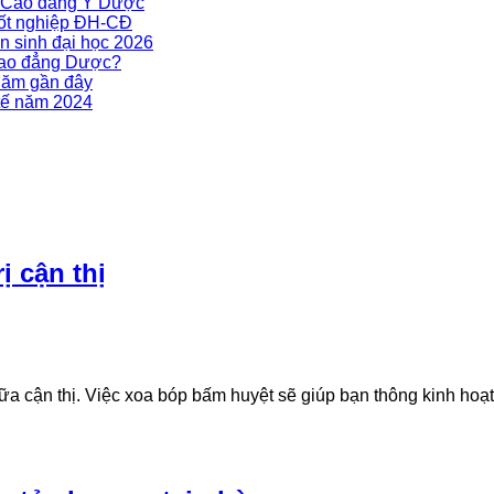
g Cao đẳng Y Dược
tốt nghiệp ĐH-CĐ
n sinh đại học 2026
Cao đẳng Dược?
năm gần đây
tế năm 2024
ị cận thị
 cận thị. Việc xoa bóp bấm huyệt sẽ giúp bạn thông kinh hoạt 