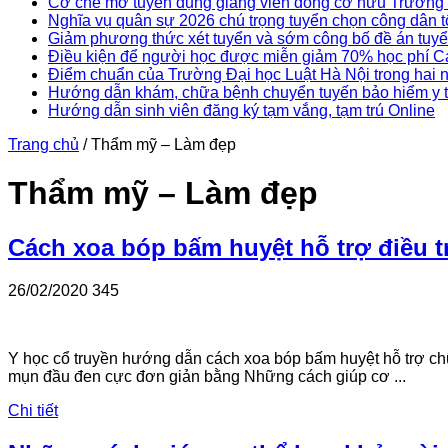
Cơ chế mở tuyển dụng giảng viên đồng cơ hữu Trườn
Nghĩa vụ quân sự 2026 chú trọng tuyển chọn công dân 
Giảm phương thức xét tuyển và sớm công bố đề án tuyể
Điều kiện để người học được miễn giảm 70% học phí 
Điểm chuẩn của Trường Đại học Luật Hà Nội trong hai 
Hướng dẫn khám, chữa bệnh chuyển tuyến bảo hiểm y 
Hướng dẫn sinh viên đăng ký tạm vắng, tạm trú Online
Trang chủ
/
Thẩm mỹ – Làm đẹp
Thẩm mỹ – Làm đẹp
Cách xoa bóp bấm huyệt hỗ trợ điều tr
26/02/2020
345
Y học cổ truyền hướng dẫn cách xoa bóp bấm huyệt hỗ trợ chữa
mụn đầu đen cực đơn giản bằng Những cách giúp cơ ...
Chi tiết