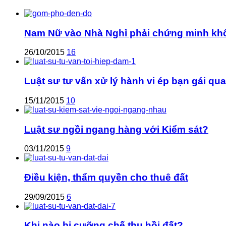
Nam Nữ vào Nhà Nghỉ phải chứng minh k
26/10/2015
16
Luật sư tư vấn xử lý hành vi ép bạn gái qu
15/11/2015
10
Luật sư ngồi ngang hàng với Kiểm sát?
03/11/2015
9
Điều kiện, thẩm quyền cho thuê đất
29/09/2015
6
Khi nào bị cưỡng chế thu hồi đất?