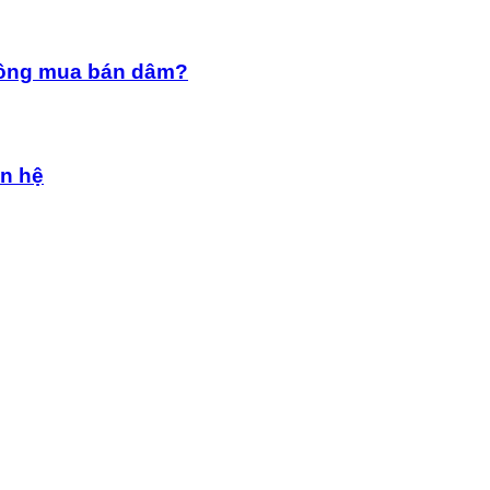
hông mua bán dâm?
an hệ