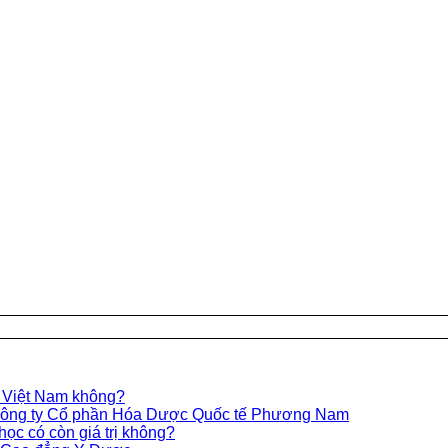
c Việt Nam không?
a Công ty Cổ phần Hóa Dược Quốc tế Phương Nam
học có còn giá trị không?