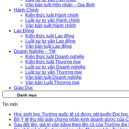
Văn bản luật Hôn nhân – Gia đình
Hành Chính
Kiến thức luật Hành chính
Luật sư tư vấn Hành chính
Văn bản luật Hành chính
Lao Động
Kiến thức luật Lao động
Luật sư tư vấn Lao động
Văn bản luật Lao động
Doanh Nghiệp – TM
Kiến thức luật Doanh nghiệp
Kiến thức luật Thương mại
Luật sư tư vấn Doanh nghiệp
Luật sư tư vấn Thương mại
Văn bản luật Doanh nghiệp
Văn bản Luật Thương mại
Giáo Dục
Danh mục
Tin mới
Học sinh học Trường quốc tế có được xét tuyển Đại họ
Bộ Y tế thu hồi giấy chứng nhận kinh doanh dược củ
Sau đổi tên, giá trị văn bằng theo tên cũ của Trường đại 