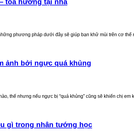
– tỏa hương tại nhà
ới những phương pháp dưới đây sẽ giúp bạn khử mùi trên cơ thể
ám ảnh bởi ngực quá khủng
nào, thế nhưng nếu ngực bị “quá khủng” cũng sẽ khiến chị em
ều gì trong nhân tướng học