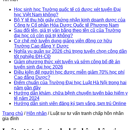
Học sinh học Trường quốc tế có được xét tuyển Đại
học Việt Nam không?
Bộ Y tế thu hồi giấy chứng nhận kinh doanh dược của
Công ty Cổ phần Hóa Dược Quốc tế Phương Nam
Sau đổi tên, giá trị văn bằng theo tên cũ của Trường
đại học có còn giá trị không?
Cơ chế mở tuyển dụng giảng viên đồng cơ hữu
Trường Cao đẳng Y Dược
Nghĩa vụ quân sự 2026 chú trọng tuyển chọn công dân
tốt nghiệp ĐH-CĐ
Giảm phương thức xét tuyển và sớm công bố đề án
tuyển sinh đại học 2026
Điều kiện để người học được miễn giảm 70% học phí
Cao đẳng Dược?
Điểm chuẩn của Trường Đại học Luật Hà Nội trong hai
năm gần đây
Hướng dẫn khám, chữa bệnh chuyển tuyến bảo hiểm y
tế năm 2024
Hướng dẫn sinh viên đăng ký tạm vắng, tạm trú Online
Trang chủ
/
Hôn nhân
/
Luật sư tư vấn tranh chấp hôn nhân
gia đình