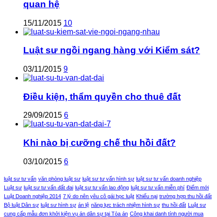
quan hệ
15/11/2015
10
Luật sư ngồi ngang hàng với Kiểm sát?
03/11/2015
9
Điều kiện, thẩm quyền cho thuê đất
29/09/2015
6
Khi nào bị cưỡng chế thu hồi đất?
03/10/2015
6
luật sư tư vấn
văn phòng luật sư
luật sư tư vấn hình sự
luật sư tư vấn doanh nghiệp
Luật sư
luật sư tư vấn đất đai
luật sư tư vấn lao động
luật sư tư vấn miễn phí
Điểm mới
Luật Doanh nghiệp 2014
7 lý do nên yêu cô gái học luật
Khiếu nại
trường hợp thu hồi đất
Bộ luật Dân sự
luật sư hình sự
án lệ
năng lực trách nhiệm hình sự
thu hồi đất
Luật sư
cung cấp mẫu đơn khởi kiện vụ án dân sự tại Tòa án
Công khai danh tính người mua