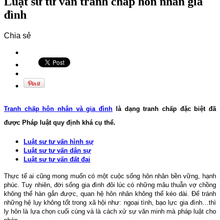
Luật sư tư vấn tranh chấp hôn nhân gia
đình
Chia sẻ
Tranh chấp hôn nhân và gia đình
là dạng tranh chấp đặc biệt đã
được Pháp luật quy định khá cụ thể.
Luật sư tư vấn hình sự
Luật sư tư vấn dân sự
Luật sư tư vấn đất đai
Thực tế ai cũng mong muốn có một cuộc sống hôn nhân bền vững, hạnh
phúc. Tuy nhiên, đời sống gia đình đôi lúc có những mâu thuẫn vợ chồng
không thể hàn gắn được, quan hệ hôn nhân không thể kéo dài. Để tránh
những hệ lụy không tốt trong xã hội như: ngoại tình, bạo lực gia đình…thì
ly hôn là lựa chọn cuối cùng và là cách xử sự văn minh mà pháp luật cho