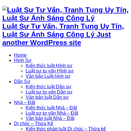
Luật Sư Tư Vấn, Tranh Tụng Uy Tín,
Luật Sư Ánh Sáng Công Lý Just
another WordPress site
Home
Hình Sự
Kiến thức luật Hình sự
Luật sư tư vấn Hình sự
Văn bản Luật hình sự
Dân Sự
Kiến thức luật Dân sự
Luật sư tư vấn Dân sự
Văn bản luật Dân sự
Nhà – Đất
Kiến thức luật Nhà – Đất
Luật sư tư vấn Nhà – Đất
Văn bản luật Nhà – Đất
Di chúc – Thừa Kế
Kiến thức pháp luật Di chúc – Thừa kế