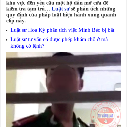
khu vực đến yêu cầu một hộ dân mở cửa để
kiểm tra tạm trú…
Luật sư
sẽ phân tích những
quy định của pháp luật hiện hành xung quanh
clip này.
Luật sư Hoa Kỳ phân tích việc Minh Béo bị bắt
Luật sư tư vấn có được phép khám chỗ ở mà
không có lệnh?