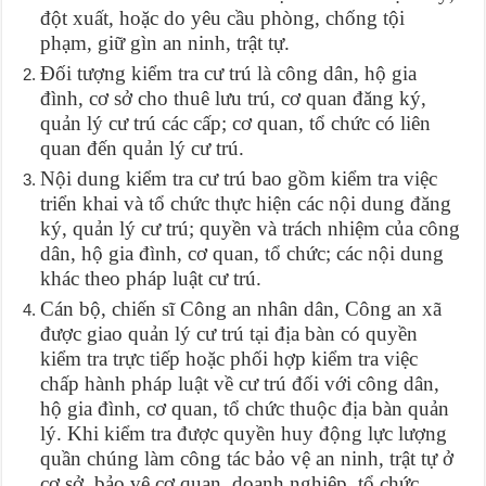
đột xuất, hoặc do yêu cầu phòng, chống tội
phạm, giữ gìn an ninh, trật tự.
Đối tượng kiểm tra cư trú là công dân, hộ gia
đình, cơ sở cho thuê lưu trú, cơ quan đăng ký,
quản lý cư trú các cấp; cơ quan, tổ chức có liên
quan đến quản lý cư trú.
Nội dung kiểm tra cư trú bao gồm kiểm tra việc
triển khai và tổ chức thực hiện các nội dung đăng
ký, quản lý cư trú; quyền và trách nhiệm của công
dân, hộ gia đình, cơ quan, tổ chức; các nội dung
khác theo pháp luật cư trú.
Cán bộ, chiến sĩ Công an nhân dân, Công an xã
được giao quản lý cư trú tại địa bàn có quyền
kiểm tra trực tiếp hoặc phối hợp kiểm tra việc
chấp hành pháp luật về cư trú đối với công dân,
hộ gia đình, cơ quan, tổ chức thuộc địa bàn quản
lý. Khi kiểm tra được quyền huy động lực lượng
quần chúng làm công tác bảo vệ an ninh, trật tự ở
cơ sở, bảo vệ cơ quan, doanh nghiệp, tổ chức