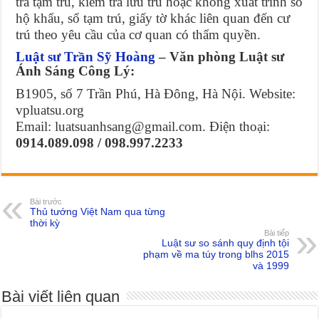
tra tạm trú, kiểm tra lưu trú hoặc không xuất trình sổ
hộ khẩu, sổ tạm trú, giấy tờ khác liên quan đến cư
trú theo yêu cầu của cơ quan có thẩm quyền.
Luật sư Trần Sỹ Hoàng
– Văn phòng Luật sư
Ánh Sáng Công Lý:
B1905, số 7 Trần Phú, Hà Đông, Hà Nội. Website:
vpluatsu.org
Email: luatsuanhsang@gmail.com. Điện thoại:
0914.089.098 / 098.997.2233
Bài trước
Thủ tướng Việt Nam qua từng
thời kỳ
Bài tiếp
Luật sư so sánh quy định tội
phạm về ma túy trong blhs 2015
và 1999
Bài viết liên quan