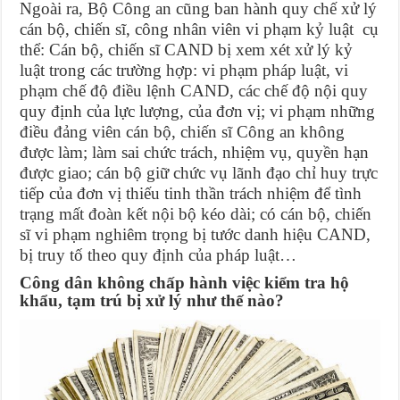
Ngoài ra, Bộ Công an cũng ban hành quy chế xử lý
cán bộ, chiến sĩ, công nhân viên vi phạm kỷ luật cụ
thể: Cán bộ, chiến sĩ CAND bị xem xét xử lý kỷ
luật trong các trường hợp: vi phạm pháp luật, vi
phạm chế độ điều lệnh CAND, các chế độ nội quy
quy định của lực lượng, của đơn vị; vi phạm những
điều đảng viên cán bộ, chiến sĩ Công an không
được làm; làm sai chức trách, nhiệm vụ, quyền hạn
được giao; cán bộ giữ chức vụ lãnh đạo chỉ huy trực
tiếp của đơn vị thiếu tinh thần trách nhiệm để tình
trạng mất đoàn kết nội bộ kéo dài; có cán bộ, chiến
sĩ vi phạm nghiêm trọng bị tước danh hiệu CAND,
bị truy tố theo quy định của pháp luật…
Công dân không chấp hành việc kiểm tra hộ
khẩu, tạm trú bị xử lý như thế nào?