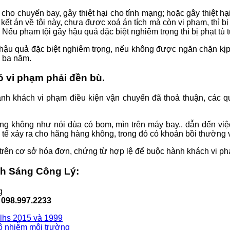
 cho chuyến bay, gây thiệt hại cho tính mạng; hoặc gây thiệt h
ị kết án về tội này, chưa được xoá án tích mà còn vi phạm, thì b
ếu phạm tội gây hậu quả đặc biệt nghiêm trọng thì bị phạt tù
hậu quả đặc biệt nghiêm trọng, nếu không được ngăn chặn kịp th
n ba năm.
ó vi phạm phải đền bù.
 hành khách vi phạm điều kiện vận chuyển đã thoả thuận, các q
g hàng không như nói đùa có bom, mìn trên máy bay.. dẫn đến vi
tế xảy ra cho hãng hàng không, trong đó có khoản bồi thường 
trên cơ sở hóa đơn, chứng từ hợp lệ để buộc hành khách vi pha
nh Sáng Công Lý
:
g
 098.997.2233
blhs 2015 và 1999
 ô nhiễm môi trường