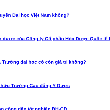
tuyển Đại học Việt Nam không?
anh dược của Công ty Cổ phần Hóa Dược Quốc t
ủa Trường đại học có còn giá trị không?
ơ hữu Trường Cao đẳng Y Dược
ọn công dân tốt nghiệp ĐH-CĐ