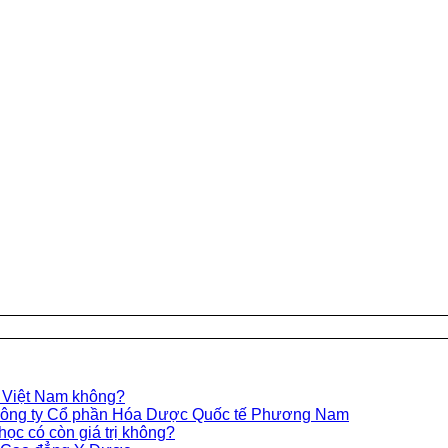
c Việt Nam không?
a Công ty Cổ phần Hóa Dược Quốc tế Phương Nam
học có còn giá trị không?