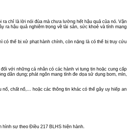
 ra chỉ là lời nói đùa mà chưa lường hết hậu quả của nó. Vận
gây ra hậu quả nghiêm trọng về tài sản, sức khoẻ và tính mạng
́ thể bị xử phạt hành chính, còn nặng là có thể bị truy cứu
ồng đối với những cá nhân có các hành vi tung tin hoặc cung cấp
hông dân dụng; phát ngôn mang tính đe dọa sử dụng bom, mìn,
ệu nổ, chất nổ,… hoặc các thông tin khác có thể gây uy hiếp an
hiệm hình sự theo Điều 217 BLHS hiện hành.