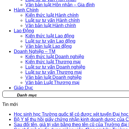
Văn bản luật Hôn nhân – Gia đình
Hành Chính
Kiến thức luật Hành chính
Luật sư tư vấn Hành chính
Văn bản luật Hành chính
Lao Động
Kiến thức luật Lao động
Luật sư tư vấn Lao động
Văn bản luật Lao động
Doanh Nghiệp – TM
Kiến thức luật Doanh nghiệp
Kiến thức luật Thương mại
Luật sư tư vấn Doanh nghiệp
Luật sư tư vấn Thương mại
Văn bản luật Doanh nghiệp
Văn bản Luật Thương mại
Giáo Dục
Danh mục
Tin mới
Học sinh học Trường quốc tế có được xét tuyển Đại họ
Bộ Y tế thu hồi giấy chứng nhận kinh doanh dược củ
Sau đổi tên, giá trị văn bằng theo tên cũ của Trường đại 