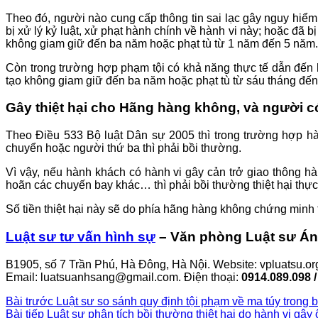
Theo đó, người nào cung cấp thông tin sai lạc gây nguy hiểm
bị xử lý kỷ luật, xử phạt hành chính về hành vi này; hoặc đã b
không giam giữ đến ba năm hoặc phạt tù từ 1 năm đến 5 năm. N
Còn trong trường hợp phạm tội có khả năng thực tế dẫn đến 
tạo không giam giữ đến ba năm hoặc phạt tù từ sáu tháng đế
Gây thiệt hại cho Hãng hàng không, và người c
Theo Điều 533 Bộ luật Dân sự 2005 thì trong trường hợp
chuyển hoặc người thứ ba thì phải bồi thường.
Vì vậy, nếu hành khách có hành vi gây cản trở giao thôn
hoãn các chuyến bay khác… thì phải bồi thường thiệt hại thực 
Số tiền thiệt hại này sẽ do phía hãng hàng không chứng minh 
Luật sư tư vấn hình sự
– Văn phòng Luật sư Á
B1905, số 7 Trần Phú, Hà Đông, Hà Nội. Website: vpluatsu.or
Email: luatsuanhsang@gmail.com. Điện thoại:
0914.089.098 /
Bài trước
Luật sư so sánh quy định tội phạm về ma túy trong 
Bài tiếp
Luật sư phân tích bồi thường thiệt hại do hành vi gây