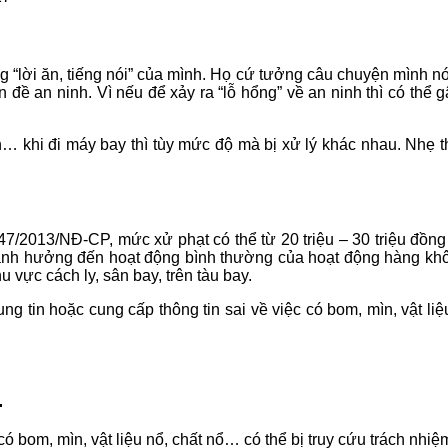
 “lời ăn, tiếng nói” của mình. Họ cứ tưởng câu chuyện mình nói
đề an ninh. Vì nếu để xảy ra “lỗ hổng” về an ninh thì có thể 
hi đi máy bay thì tùy mức độ mà bị xử lý khác nhau. Nhẹ thì co
ịnh 147/2013/NĐ-CP, mức xử phạt có thể từ 20 triệu – 30 triệu đ
gây ảnh hưởng đến hoạt động bình thường của hoạt động hàng k
u vực cách ly, sân bay, trên tàu bay.
tung tin hoặc cung cấp thông tin sai về việc có bom, mìn, vật li
.
́ bom, mìn, vật liệu nổ, chất nổ… có thể bị truy cứu trách n