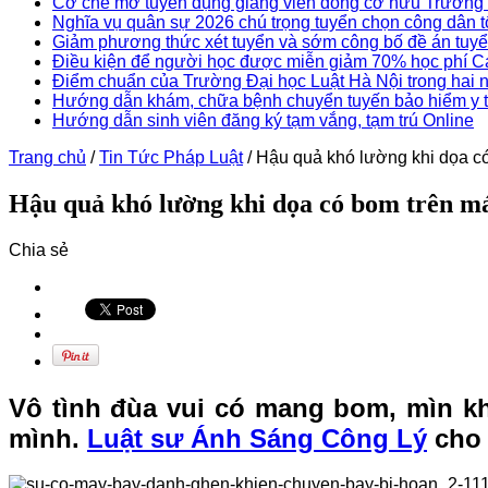
Cơ chế mở tuyển dụng giảng viên đồng cơ hữu Trườn
Nghĩa vụ quân sự 2026 chú trọng tuyển chọn công dân 
Giảm phương thức xét tuyển và sớm công bố đề án tuyể
Điều kiện để người học được miễn giảm 70% học phí 
Điểm chuẩn của Trường Đại học Luật Hà Nội trong hai 
Hướng dẫn khám, chữa bệnh chuyển tuyến bảo hiểm y 
Hướng dẫn sinh viên đăng ký tạm vắng, tạm trú Online
Trang chủ
/
Tin Tức Pháp Luật
/
Hậu quả khó lường khi dọa c
Hậu quả khó lường khi dọa có bom trên m
Chia sẻ
Vô tình đùa vui có mang bom, mìn kh
mình.
Luật sư Ánh Sáng Công Lý
cho 