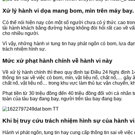
Xử lý hành vi dọa mang bom, mìn trên máy bay.
Có thể nói hiện nay còn một số người chưa có ý thức cao trong
tải hành khách bằng đường hàng không đòi hỏi rất cao về vấn 
cho nhiều người.
Vì vậy, những hành vi tung tin hay phát ngôn có bom, lựa đạn… k
trách nhiệm hình sự.
Mức xử phạt hành chính về hành vi này
Về xử lý hành chính thì theo quy định tại Điều 24 Nghị đ
thông tin sai về việc có bom, mìn, vật liệu nổ, chất nổ,… 
chất nổ, vật liệu nổ… trong khu vực làm thủ tục vận chuyển, kh
Phạt tiền từ 30 triệu đồng đến 40 triệu đồng đối với cá nhân 
toàn của tàu bay đang bay, người trên tàu bay đang bay.
Khi bị truy cứu trách nhiệm hình sự của hành vi
Hành vi phát ngôn, tung tin hay cung cấp thông tin sai về việc co