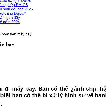
g Cao đẳng Y Dược
tốt nghiệp ĐH-CĐ
n sinh đại học 2026
Cao đẳng Dược?
năm gần đây
tế năm 2024
ó bom trên máy bay
áy bay
i đi máy bay. Bạn có thể gánh chịu hậ
biết bạn có thể bị xử lý hình sự về hành