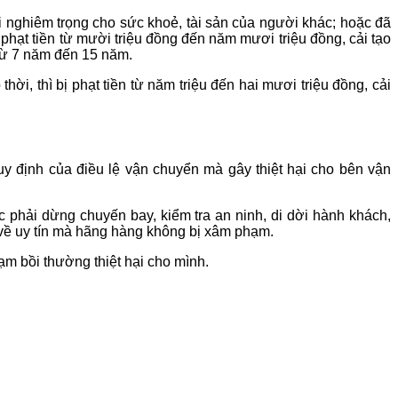
ại nghiêm trọng cho sức khoẻ, tài sản của người khác; hoặc đã
ị phạt tiền từ mười triệu đồng đến năm mươi triệu đồng, cải tạo
 từ 7 năm đến 15 năm.
ời, thì bị phạt tiền từ năm triệu đến hai mươi triệu đồng, cải
uy định của điều lệ vận chuyển mà gây thiệt hại cho bên vận
ệc phải dừng chuyến bay, kiểm tra an ninh, di dời hành khách,
về uy tín mà hãng hàng không bị xâm phạm.
̣m bồi thường thiệt hại cho mình.