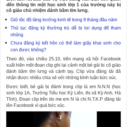
đến thông tin một học sinh lớp 1 của trường này bị
cô giáo chủ nhiệm đánh bầm tím lưng.
Giữ tốc độ tăng trưởng kinh tế trong 9 tháng đầu năm
Thủ tục đăng ký thường trú dễ bị lợi dụng để tham
nhũng
Chưa đăng ký kết hôn có thể làm giấy khai sinh cho
con được không?
Theo đó, vào chiều 25.10, trên mạng xã hội Facebook
xuất hiện một đoạn clip ghi lại cảnh một bé gái bị cô giáo
đánh bầm tím lưng và cánh tay. Clip vừa đăng tải đã
nhận được nhiều chia sẻ với những bình luận bức xúc.
Được biết, bé gái bị đánh trong clip là em N.N.N (học
sinh lớp 1A, Trường Tiểu học Kỳ Liên, thị xã Kỳ Anh, Hà
Tĩnh). Đoạn clip trên do mẹ em N là chị N.T.K.P đăng tải
lên Facebook vì quá bức xúc.