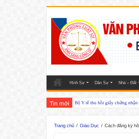
Hình Sự
Dân Sự
Nhà – Đất
Tin mới
Bộ Y tế thu hồi giấy chứng nhậ
Trang chủ
/
Giáo Dục
/
Cách đăng ký hồ s