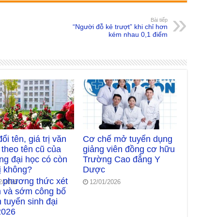
Bài tiếp
“Người đỗ kẻ trượt” khi chỉ hơn
kém nhau 0,1 điểm
ổi tên, giá trị văn
Cơ chế mở tuyển dụng
 theo tên cũ của
giảng viên đồng cơ hữu
ng đại học có còn
Trường Cao đẳng Y
rị không?
Dược
 phương thức xét
2/2026
12/01/2026
n và sớm công bố
 tuyển sinh đại
2026