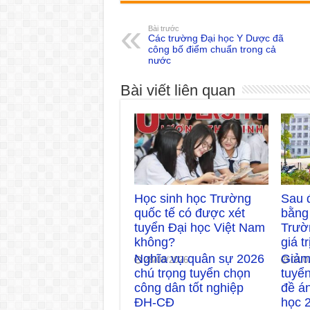
Bài trước
Các trường Đại học Y Dược đã
công bố điểm chuẩn trong cả
nước
Bài viết liên quan
Học sinh học Trường
Sau đ
quốc tế có được xét
bằng
tuyển Đại học Việt Nam
Trườ
không?
giá t
Nghĩa vụ quân sự 2026
Giảm
28/04/2026
04/0
chú trọng tuyển chọn
tuyể
công dân tốt nghiệp
đề án
ĐH-CĐ
học 