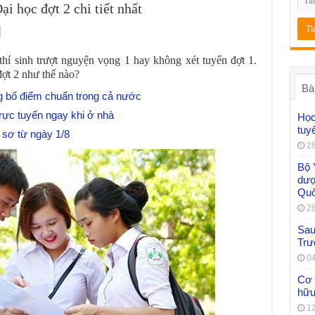
i học đợt 2 chi tiết nhất
thí sinh trượt nguyện vọng 1 hay không xét tuyển đợt 1.
đợt 2 như thế nào?
Bà
 bố điểm chuẩn trong cả nước
ực tuyến ngay khi ở nhà
Học
tuy
 sơ từ ngày 1/8
28
Bộ 
dượ
Quố
28
Sau 
Trư
04
Cơ 
hữu
12