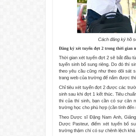
Cách đăng ký hồ sơ 
Đăng ký xét tuyển đợt 2 trong thời gian 
Thời gian xét tuyển đợt 2 sẽ bắt đầu 
tuyển sinh bổ sung riêng. Do đó thí s
theo yêu cầu cũng như theo dõi sát s
trang web của trường để nắm được thôn
Chỉ tiêu xét tuyển đợt 2 được các trư
sinh sau khi đợt 1 kết thúc. Tiêu chuẩ
thi của thí sinh, bạn cần có sự cân
trường học cho phù hợp (cần tính đến s
Theo Dược sĩ Đặng Nam Anh, Giảng
Dược Pasteur, điểm xét tuyển bổ su
trường thậm chí có sự chênh lệch khá 