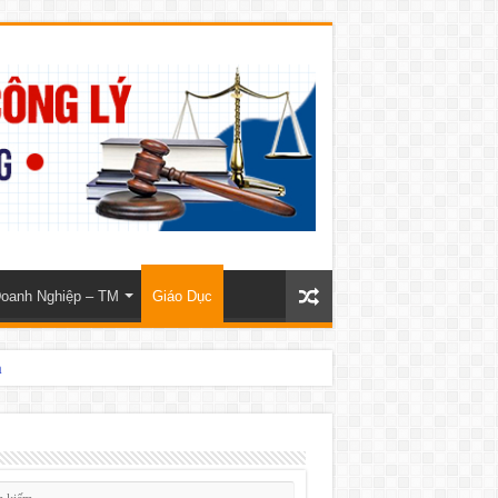
oanh Nghiệp – TM
Giáo Dục
m