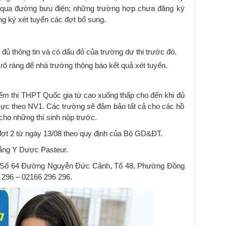
c qua đường bưu điện; những trường hợp chưa đăng ký
ng ký xét tuyển các đợt bổ sung.
đủ thông tin và có dấu đỏ của trường dự thi trước đó.
rõ ràng để nhà trường thông báo kết quả xét tuyển.
điểm thi THPT Quốc gia từ cao xuống thấp cho đến khi đủ
u vực theo NV1. Các trường sẽ đảm bảo tất cả cho các hồ
cho những thí sinh nộp trước.
 đợt 2 từ ngày 13/08 theo quy định của Bộ GD&ĐT.
đẳng Y Dược Pasteur.
 Số 64 Đường Nguyễn Đức Cảnh, Tổ 48, Phường Đồng
 296 – 02166 296 296.