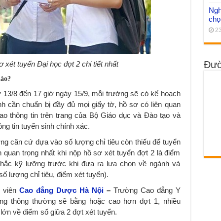
Ngh
chọ
23
Đườ
xét tuyển Đại học đợt 2 chi tiết nhất
nào?
từ 13/8 đến 17 giờ ngày 15/9, mỗi trường sẽ có kế hoạch
inh cần chuẩn bị đầy đủ mọi giấy tờ, hồ sơ có liên quan
ao thông tin trên trang của Bộ Giáo dục và Đào tạo và
g tin tuyển sinh chính xác.
ờng căn cứ dựa vào số lượng chỉ tiêu còn thiếu để tuyển
n quan trọng nhất khi nộp hồ sơ xét tuyển đợt 2 là điểm
 nhắc kỹ lưỡng trước khi đưa ra lựa chọn về ngành và
ố lượng chỉ tiêu, điểm xét tuyển).
 viên
Cao đẳng Dược Hà Nội
–
Trường Cao đẳng Y
ng thông thường sẽ bằng hoặc cao hơn đợt 1, nhiều
lớn về điểm số giữa 2 đợt xét tuyển.