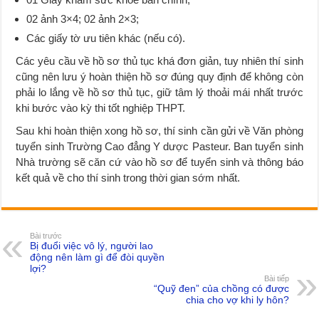
02 ảnh 3×4; 02 ảnh 2×3;
Các giấy tờ ưu tiên khác (nếu có).
Các yêu cầu về hồ sơ thủ tục khá đơn giản, tuy nhiên thí sinh
cũng nên lưu ý hoàn thiện hồ sơ đúng quy định để không còn
phải lo lắng về hồ sơ thủ tục, giữ tâm lý thoải mái nhất trước
khi bước vào kỳ thi tốt nghiệp THPT.
Sau khi hoàn thiện xong hồ sơ, thí sinh cần gửi về Văn phòng
tuyển sinh Trường Cao đẳng Y dược Pasteur. Ban tuyển sinh
Nhà trường sẽ căn cứ vào hồ sơ để tuyển sinh và thông báo
kết quả về cho thí sinh trong thời gian sớm nhất.
Bài trước
Bị đuổi việc vô lý, người lao
động nên làm gì để đòi quyền
lợi?
Bài tiếp
“Quỹ đen” của chồng có được
chia cho vợ khi ly hôn?