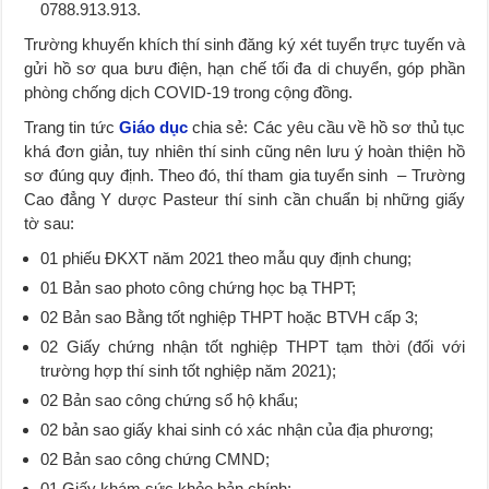
0788.913.913.
Trường khuyến khích thí sinh đăng ký xét tuyển trực tuyến và
gửi hồ sơ qua bưu điện, hạn chế tối đa di chuyển, góp phần
phòng chống dịch COVID-19 trong cộng đồng.
Trang tin tức
Giáo dục
chia sẻ: Các yêu cầu về hồ sơ thủ tục
khá đơn giản, tuy nhiên thí sinh cũng nên lưu ý hoàn thiện hồ
sơ đúng quy định. Theo đó, thí tham gia tuyển sinh – Trường
Cao đẳng Y dược Pasteur thí sinh cần chuẩn bị những giấy
tờ sau:
01 phiếu ĐKXT năm 2021 theo mẫu quy định chung;
01 Bản sao photo công chứng học bạ THPT;
02 Bản sao Bằng tốt nghiệp THPT hoặc BTVH cấp 3;
02 Giấy chứng nhận tốt nghiệp THPT tạm thời (đối với
trường hợp thí sinh tốt nghiệp năm 2021);
02 Bản sao công chứng sổ hộ khẩu;
02 bản sao giấy khai sinh có xác nhận của địa phương;
02 Bản sao công chứng CMND;
01 Giấy khám sức khỏe bản chính;