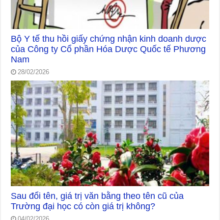
Bộ Y tế thu hồi giấy chứng nhận kinh doanh dược
của Công ty Cổ phần Hóa Dược Quốc tế Phương
Nam
28/02/2026
Sau đổi tên, giá trị văn bằng theo tên cũ của
Trường đại học có còn giá trị không?
04/02/2026