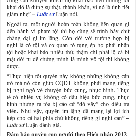
cũng cần khuyến khích họ khai báo nếu những lời
khai đó là đúng sự thật, thành khẩn, vì nó là tình tiết
giảm nhẹ” –
Luật sư
Luận nói.
Ngoài ra, một người hoàn toàn không liên quan gì
đến hành vi phạm tội thì họ cũng sẽ trình bày chứ
chẳng dại gì im lặng. Còn đối với trường hợp bị
nghi là có tội và cơ quan tố tụng ép họ phải nhận
tội hoặc khai báo nhiều thứ, thậm chí phải lộ cả bí
mật đời tư để chứng minh là mình vô tội thì không
được.
“Thực hiện tốt quyền này không những không cản
trở mà nó còn giúp CQĐT không phải mang tiếng
bị nghi ngờ về chuyện bức cung, nhục hình. Thực
tế có nhiều vụ không có dấu hiệu bức cung, nhục
hình nhưng ra tòa bị cáo cứ “đổ vấy” cho điều tra
viên. Như vậy, quyền im lặng đã mang lại lợi ích
kép cho cả hai phía chứ không riêng gì nghi can” –
Luật sư
Luận đánh giá.
Đảm bảo quyền con người theo Hiến pháp 2013