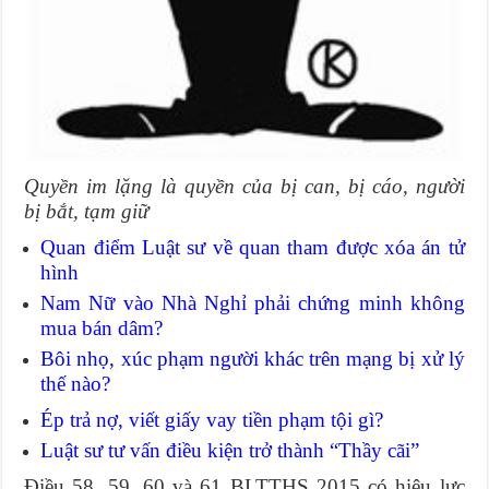
Quyền im lặng là quyền của bị can, bị cáo, người
bị bắt, tạm giữ
Quan điểm Luật sư về quan tham được xóa án tử
hình
Nam Nữ vào Nhà Nghỉ phải chứng minh không
mua bán dâm?
Bôi nhọ, xúc phạm người khác trên mạng bị xử lý
thế nào?
Ép trả nợ, viết giấy vay tiền phạm tội gì?
Luật sư tư vấn điều kiện trở thành “Thầy cãi”
Điều 58, 59, 60 và 61 BLTTHS 2015 có hiệu lực