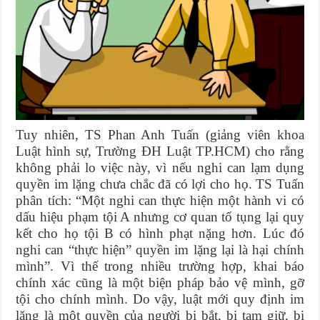
Tuy nhiên, TS Phan Anh Tuấn (giảng viên khoa
Luật hình sự, Trường ĐH Luật TP.HCM) cho rằng
không phải lo việc này, vì nếu nghi can lạm dụng
quyền im lặng chưa chắc đã có lợi cho họ. TS Tuấn
phân tích: “Một nghi can thực hiện một hành vi có
dấu hiệu phạm tội A nhưng cơ quan tố tụng lại quy
kết cho họ tội B có hình phạt nặng hơn. Lúc đó
nghi can “thực hiện” quyền im lặng lại là hại chính
mình”. Vì thế trong nhiều trường hợp, khai báo
chính xác cũng là một biện pháp bảo vệ mình, gỡ
tội cho chính mình. Do vậy, luật mới quy định im
lặng là một quyền của người bị bắt, bị tạm giữ, bị