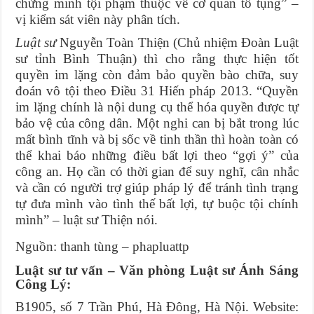
chứng minh tội phạm thuộc về cơ quan tố tụng” –
vị kiểm sát viên này phân tích.
Luật sư
Nguyễn Toàn Thiện (Chủ nhiệm Đoàn Luật
sư tỉnh Bình Thuận) thì cho rằng thực hiện tốt
quyền im lặng còn đảm bảo quyền bào chữa, suy
đoán vô tội theo Điều 31 Hiến pháp 2013. “Quyền
im lặng chính là nội dung cụ thể hóa quyền được tự
bảo vệ của công dân. Một nghi can bị bắt trong lúc
mất bình tĩnh và bị sốc về tinh thần thì hoàn toàn có
thể khai báo những điều bất lợi theo “gợi ý” của
công an. Họ cần có thời gian để suy nghĩ, cân nhắc
và cần có người trợ giúp pháp lý để tránh tình trạng
tự đưa mình vào tình thế bất lợi, tự buộc tội chính
mình” – luật sư Thiện nói.
Nguồn: thanh tùng – phapluattp
Luật sư tư vấn – Văn phòng Luật sư Ánh Sáng
Công Lý:
B1905, số 7 Trần Phú, Hà Đông, Hà Nội. Website: