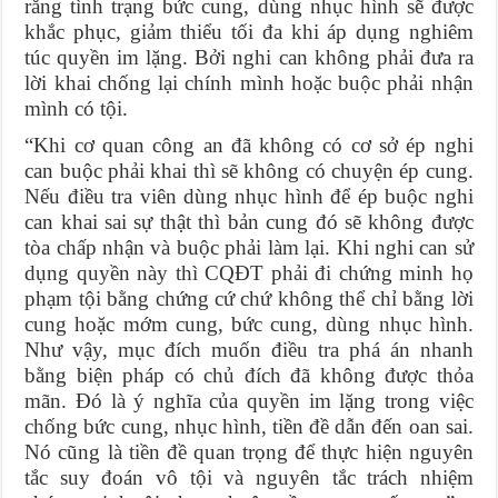
rằng tình trạng bức cung, dùng nhục hình sẽ được
khắc phục, giảm thiểu tối đa khi áp dụng nghiêm
túc quyền im lặng. Bởi nghi can không phải đưa ra
lời khai chống lại chính mình hoặc buộc phải nhận
mình có tội.
“Khi cơ quan công an đã không có cơ sở ép nghi
can buộc phải khai thì sẽ không có chuyện ép cung.
Nếu điều tra viên dùng nhục hình để ép buộc nghi
can khai sai sự thật thì bản cung đó sẽ không được
tòa chấp nhận và buộc phải làm lại. Khi nghi can sử
dụng quyền này thì CQĐT phải đi chứng minh họ
phạm tội bằng chứng cứ chứ không thể chỉ bằng lời
cung hoặc mớm cung, bức cung, dùng nhục hình.
Như vậy, mục đích muốn điều tra phá án nhanh
bằng biện pháp có chủ đích đã không được thỏa
mãn. Đó là ý nghĩa của quyền im lặng trong việc
chống bức cung, nhục hình, tiền đề dẫn đến oan sai.
Nó cũng là tiền đề quan trọng để thực hiện nguyên
tắc suy đoán vô tội và nguyên tắc trách nhiệm