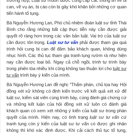
trường hợp, Luật sư muốn được cung cấp các thông tin về bị
can, về vụ án, bị cáo còn bị gây khó khăn bởi những cơ quan
tiến hành tố tụng.
Bà Nguyễn Hương Lan, Phó chủ nhiệm đoàn luật sư tỉnh Thái
Bình cho rằng những bất cập thực tiễn này cần được giải
quyết rõ ràng hơn trong các văn bản luật. Vai trò của luật sư
cần được tôn trọng.
Luật sư tư vấn
phải được tham gia quá
trình hỏi cung bị can để đảm bảo khách quan, không dùng
nhục hình. Các thủ tục tham gia tranh tụng rườm rà như hiện
nay cần được loại bỏ. Ngay cả chỗ ngồi, trình tự trình bày
trong phiên tòa nhiều khi cũng không tạo thuận lợi cho
luật sư
tư vấn
trình bày ý kiến của mình.
Bà Nguyễn Hương Lan đề nghị: “Thẩm phán, chủ tọa hay Hội
đồng xét xử không có định kiến trước về kết quả xét xử để
luật sư, kiểm sát viên cùng trình bày, cùng đánh giá chứng cứ
và những kết luận của hội đồng xét xử luôn có đánh giá
khách quan có xem xét những ý kiến của luật sư trong phán
quyết của mình. Hiện nay, có tình trạng
luật sư tư vấn
cứ
tranh tụng còn ý kiến của luật sư tư vấn có được ghi nhận
không thì khó xác định được. Khi cải cách thủ tục tố tụng,