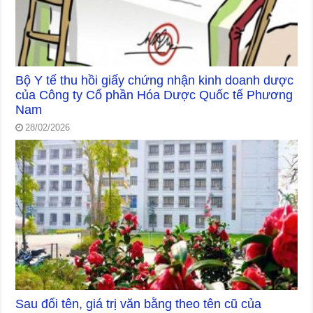
Bộ Y tế thu hồi giấy chứng nhận kinh doanh dược
của Công ty Cổ phần Hóa Dược Quốc tế Phương
Nam
28/02/2026
Sau đổi tên, giá trị văn bằng theo tên cũ của