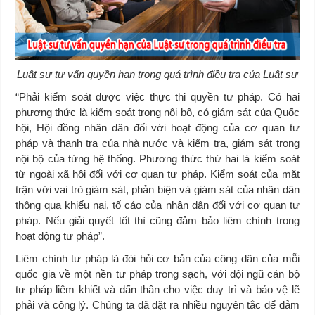
Luật sư tư vấn quyền hạn trong quá trình điều tra của Luật sư
“Phải kiểm soát được việc thực thi quyền tư pháp. Có hai
phương thức là kiểm soát trong nội bộ, có giám sát của Quốc
hội, Hội đồng nhân dân đối với hoạt động của cơ quan tư
pháp và thanh tra của nhà nước và kiểm tra, giám sát trong
nội bộ của từng hệ thống. Phương thức thứ hai là kiểm soát
từ ngoài xã hội đối với cơ quan tư pháp. Kiểm soát của mặt
trận với vai trò giám sát, phản biện và giám sát của nhân dân
thông qua khiếu nại, tố cáo của nhân dân đối với cơ quan tư
pháp. Nếu giải quyết tốt thì cũng đảm bảo liêm chính trong
hoạt động tư pháp”.
Liêm chính tư pháp là đòi hỏi cơ bản của công dân của mỗi
quốc gia về một nền tư pháp trong sạch, với đội ngũ cán bộ
tư pháp liêm khiết và dấn thân cho việc duy trì và bảo vệ lẽ
phải và công lý. Chúng ta đã đặt ra nhiều nguyên tắc để đảm