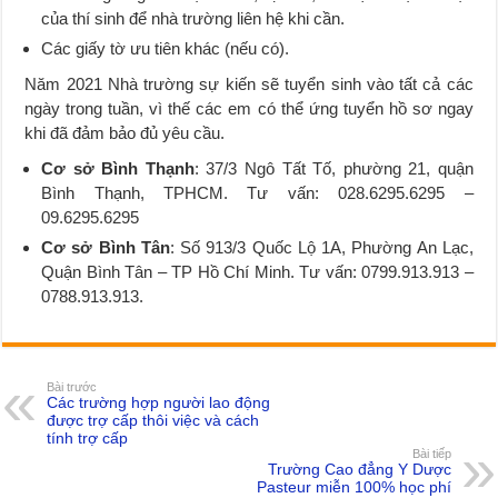
của thí sinh để nhà trường liên hệ khi cần.
Các giấy tờ ưu tiên khác (nếu có).
Năm 2021 Nhà trường sự kiến sẽ tuyển sinh vào tất cả các
ngày trong tuần, vì thế các em có thể ứng tuyển hồ sơ ngay
khi đã đảm bảo đủ yêu cầu.
Cơ sở Bình Thạnh
: 37/3 Ngô Tất Tố, phường 21, quận
Bình Thạnh, TPHCM. Tư vấn: 028.6295.6295 –
09.6295.6295
Cơ sở Bình Tân
: Số 913/3 Quốc Lộ 1A, Phường An Lạc,
Quận Bình Tân – TP Hồ Chí Minh. Tư vấn: 0799.913.913 –
0788.913.913.
Bài trước
Các trường hợp người lao động
được trợ cấp thôi việc và cách
tính trợ cấp
Bài tiếp
Trường Cao đẳng Y Dược
Pasteur miễn 100% học phí