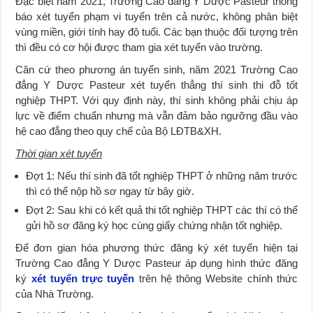
Đặc biệt năm 2021, Trường Cao đẳng Y Dược Pasteur thông
báo xét tuyển phạm vi tuyển trên cả nước, không phân biệt
vùng miền, giới tính hay độ tuổi. Các bạn thuộc đối tượng trên
thì đều có cơ hội được tham gia xét tuyển vào trường.
Căn cứ theo phương án tuyển sinh, năm 2021 Trường Cao
đẳng Y Dược Pasteur xét tuyển thẳng thí sinh thi đỗ tốt
nghiệp THPT. Với quy định này, thí sinh không phải chịu áp
lực về điểm chuẩn nhưng mà vẫn đảm bảo ngưỡng đầu vào
hệ cao đẳng theo quy chế của Bộ LĐTB&XH.
Thời gian xét tuyển
Đợt 1: Nếu thí sinh đã tốt nghiệp THPT ở những năm trước
thì có thể nộp hồ sơ ngay từ bây giờ.
Đợt 2: Sau khi có kết quả thi tốt nghiệp THPT các thí có thể
gửi hồ sơ đăng ký học cùng giấy chứng nhận tốt nghiệp.
Để đơn gian hóa phương thức đăng ký xét tuyển hiện tại
Trường Cao đẳng Y Dược Pasteur áp dụng hình thức đăng
ký
xét tuyển trực tuyến
trên hệ thông Website chính thức
của Nhà Trường.