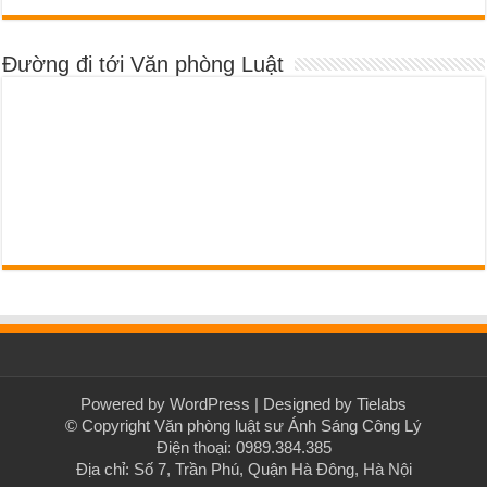
Đường đi tới Văn phòng Luật
Powered by
WordPress
| Designed by
Tielabs
© Copyright Văn phòng luật sư Ánh Sáng Công Lý
Điện thoại: 0989.384.385
Địa chỉ: Số 7, Trần Phú, Quận Hà Đông, Hà Nội